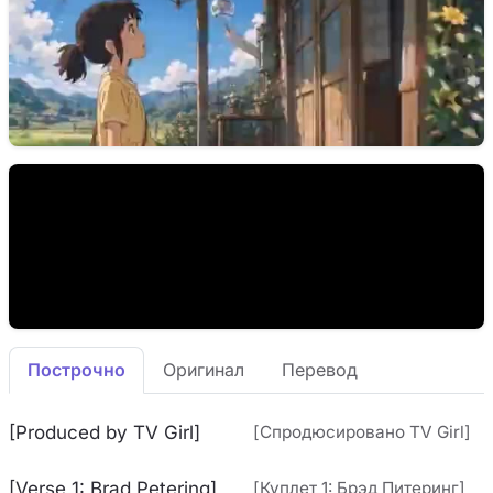
Построчно
Оригинал
Перевод
[Produced by TV Girl]
[Спродюсировано TV Girl]
[Verse 1: Brad Petering]
[Куплет 1: Брэд Питеринг]