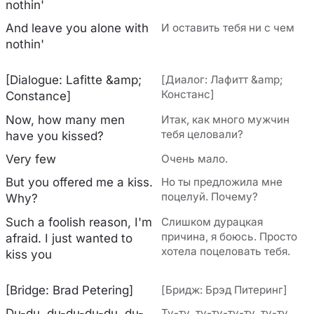
nothin'
And leave you alone with
И оставить тебя ни с чем
nothin'
[Dialogue: Lafitte &amp;
[Диалог: Лафитт &amp;
Констанс]
Constance]
Now, how many men
Итак, как много мужчин
тебя целовали?
have you kissed?
Very few
Очень мало.
But you offered me a kiss.
Но ты предложила мне
поцелуй. Почему?
Why?
Such a foolish reason, I'm
Слишком дурацкая
причина, я боюсь. Просто
afraid. I just wanted to
хотела поцеловать тебя.
kiss you
[Bridge: Brad Petering]
[Бридж: Брэд Питеринг]
Du-du, du-du-du-du, du-
Ту-ту, ту-ту-ту-ту, ту-ту