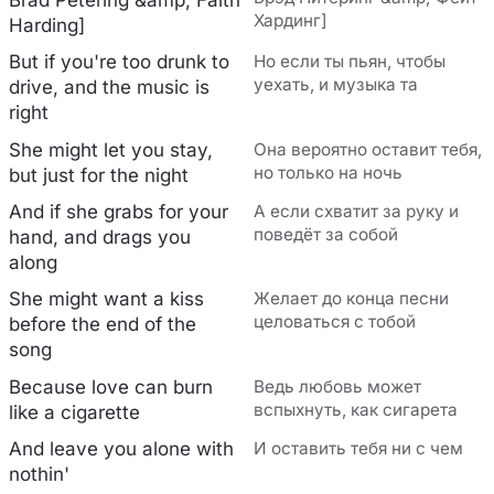
Хардинг]
Harding]
But if you're too drunk to
Но если ты пьян, чтобы
уехать, и музыка та
drive, and the music is
right
She might let you stay,
Она вероятно оставит тебя,
но только на ночь
but just for the night
And if she grabs for your
А если схватит за руку и
поведёт за собой
hand, and drags you
along
She might want a kiss
Желает до конца песни
целоваться с тобой
before the end of the
song
Because love can burn
Ведь любовь может
вспыхнуть, как сигарета
like a cigarette
And leave you alone with
И оставить тебя ни с чем
nothin'