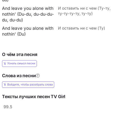
And leave you alone with
И оставить ни с чем (Ту-ту,
ту-ту-ту-ту, ту-ту)
nothin' (Du-du, du-du-du-
du, du-du)
And leave you alone with
И оставить ни с чем (Ту)
nothin' (Du)
О чём эта песня
Узнать смысл песни
Слова из песни
Войдите, чтобы разобрать слова
Тексты лучших песен TV Girl
99.5