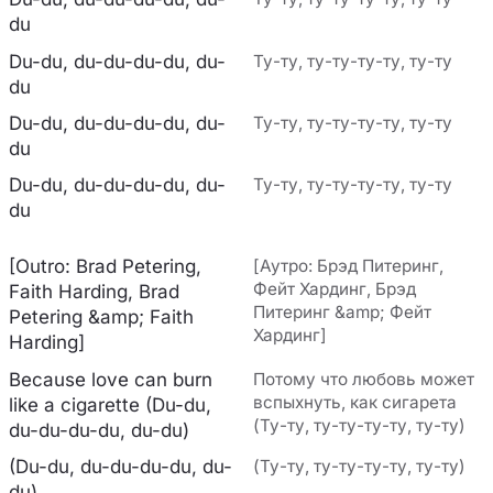
du
Du-du, du-du-du-du, du-
Ту-ту, ту-ту-ту-ту, ту-ту
du
Du-du, du-du-du-du, du-
Ту-ту, ту-ту-ту-ту, ту-ту
du
Du-du, du-du-du-du, du-
Ту-ту, ту-ту-ту-ту, ту-ту
du
[Outro: Brad Petering,
[Аутро: Брэд Питеринг,
Фейт Хардинг, Брэд
Faith Harding, Brad
Питеринг &amp; Фейт
Petering &amp; Faith
Хардинг]
Harding]
Because love can burn
Потому что любовь может
вспыхнуть, как сигарета
like a cigarette (Du-du,
(Ту-ту, ту-ту-ту-ту, ту-ту)
du-du-du-du, du-du)
(Du-du, du-du-du-du, du-
(Ту-ту, ту-ту-ту-ту, ту-ту)
du)