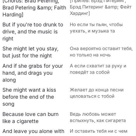
[Chorus: Brad Petering,
[Припев: Брэд Питеринг,
Брэд Питеринг &amp; Фейт
Brad Petering &amp; Faith
Хардинг]
Harding]
But if you're too drunk to
Но если ты пьян, чтобы
уехать, и музыка та
drive, and the music is
right
She might let you stay,
Она вероятно оставит тебя,
но только на ночь
but just for the night
And if she grabs for your
А если схватит за руку и
поведёт за собой
hand, and drags you
along
She might want a kiss
Желает до конца песни
целоваться с тобой
before the end of the
song
Because love can burn
Ведь любовь может
вспыхнуть, как сигарета
like a cigarette
And leave you alone with
И оставить тебя ни с чем