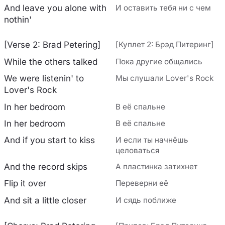
And leave you alone with
И оставить тебя ни с чем
nothin'
[Verse 2: Brad Petering]
[Куплет 2: Брэд Питеринг]
While the others talked
Пока другие общались
We were listenin' to
Мы слушали Lover's Rock
Lover's Rock
In her bedroom
В её спальне
In her bedroom
В её спальне
And if you start to kiss
И если ты начнёшь
целоваться
And the record skips
А пластинка затихнет
Flip it over
Переверни её
And sit a little closer
И сядь поближе