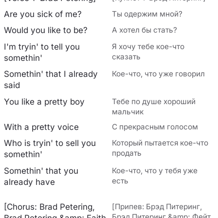
Are you sick of me?
Ты одержим мной?
Would you like to be?
А хотел бы стать?
I'm tryin' to tell you
Я хочу тебе кое-что
сказать
somethin'
Somethin' that I already
Кое-что, что уже говорил
said
You like a pretty boy
Тебе по душе хороший
мальчик
With a pretty voice
С прекрасным голосом
Who is tryin' to sell you
Который пытается кое-что
продать
somethin'
Somethin' that you
Кое-что, что у тебя уже
есть
already have
[Chorus: Brad Petering,
[Припев: Брэд Питеринг,
Брэд Питеринг &amp; Фейт
Brad Petering &amp; Faith