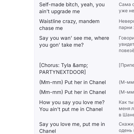
Self-made bitch, yeah, you
Сама с
уже н
ain't upgrade me
Waistline crazy, mandem
Неверо
парни 
chase me
Say you wan' see me, where
Говори
увидет
you gon' take me?
повез
[Chorus: Tyla &amp;
[Припе
PARTYNEXTDOOR]
(Mm-mm) Put her in Chanel
(М-мм
(Mm-mm) Put her in Chanel
(М-мм
How you say you love me?
Как ты
меня 
You ain't put me in Chanel
в Шан
Say you love me, put me in
Скажи,
одень
Chanel