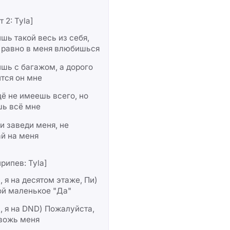
 2: Tyla]
шь такой весь из себя,
 равно в меня влюбишься
шь с багажом, а дорого
тся он мне
ё не имеешь всего, но
шь всё мне
и заведи меня, не
й на меня
рипев: Tyla]
, я на десятом этаже, Пи)
ой маленькое "Да"
, я на DND) Пожалуйста,
евожь меня