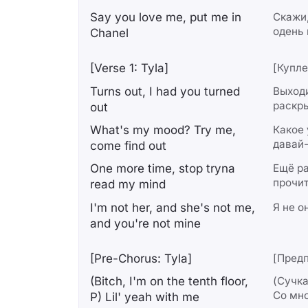
Say you love me, put me in
Скажи,
одень
Chanel
[Verse 1: Tyla]
[Куплет
Turns out, I had you turned
Выходи
раскр
out
What's my mood? Try me,
Какое 
давай-
come find out
One more time, stop tryna
Ещё ра
прочи
read my mind
I'm not her, and she's not me,
Я не он
and you're not mine
[Pre-Chorus: Tyla]
[Предп
(Bitch, I'm on the tenth floor,
(Сучка
Со мн
P) Lil' yеah with me