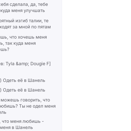
ебя сделала, да, тебе
екуда меня улучшать
ятный изгиб талии, те
ходят за мной по пятам
шь, что хочешь меня
ь, так куда меня
ёшь?
в: Tyla &amp; Dougie F]
) Одеть её в Шанель
) Одеть её в Шанель
 можешь говорить, что
любишь? Ты не одел меня
ель
 что меня любишь -
 меня в Шанель