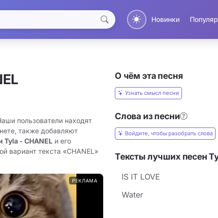
Новинки
Популяр
О чём эта песня
NEL
Узнать смысл песни
Слова из песни
 Наши пользователи находят
рнете, также добавляют
Войдите, чтобы разобрать слова
и Tyla - CHANEL
и его
вой вариант текста «CHANEL»
Тексты лучших песен Ty
IS IT LOVE
РЕКЛАМА
Water