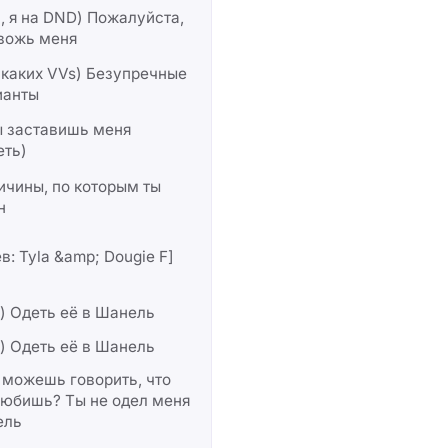
, я на DND) Пожалуйста,
евожь меня
икаких VVs) Безупречные
ианты
ы заставишь меня
еть)
ичины, по которым ты
н
в: Tyla &amp; Dougie F]
) Одеть её в Шанель
) Одеть её в Шанель
 можешь говорить, что
любишь? Ты не одел меня
ель