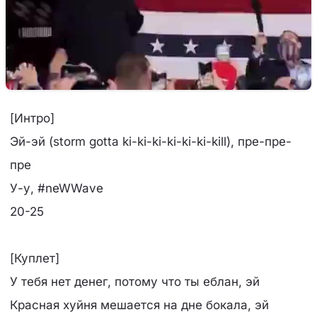
[Интро]
Эй-эй (storm gotta ki-ki-ki-ki-ki-ki-kill), пре-пре-
пре
У-у, #neWWave
20-25
[Куплет]
У тебя нет денег, потому что ты еблан, эй
Красная хуйня мешается на дне бокала, эй