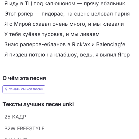
Я иду в ТЦ под капюшоном — прячу ебальник
Этот рэпер — пидорас, на сцене целовал парня
Я с Мирой схавал очень много, и мы клевали
У тебя хуёвая тусовка, и мы ливаем
Знаю рэперов-ебланов в Rick'ах и Balenciag'е
Я пиздец потею на клабшоу, ведь, я выпил Ягер
О чём эта песня
Узнать смысл песни
Тексты лучших песен unki
25 КАДР
B2W FREESTYLE