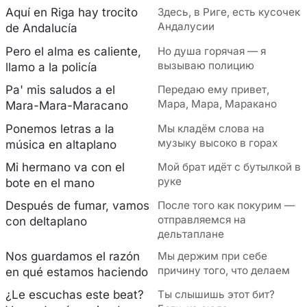
Aquí en Riga hay trocito
Здесь, в Риге, есть кусочек
Андалусии
de Andalucía
Pero el alma es caliente,
Но душа горячая — я
вызываю полицию
llamo a la policía
Pa' mis saludos a el
Передаю ему привет,
Мара, Мара, Маракано
Mara-Mara-Maracano
Ponemos letras a la
Мы кладём слова на
музыку высоко в горах
música en altaplano
Mi hermano va con el
Мой брат идёт с бутылкой в
руке
bote en el mano
Después de fumar, vamos
После того как покурим —
отправляемся на
con deltaplano
дельтаплане
Nos guardamos el razón
Мы держим при себе
причину того, что делаем
еn qué estamos haciendo
¿Le еscuchas este beat?
Ты слышишь этот бит?