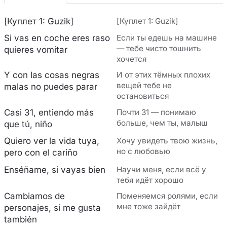
[Куплет 1: Guzik]
[Куплет 1: Guzik]
Si vas en coche eres raso
Если ты едешь на машине
— тебе чисто тошнить
quieres vomitar
хочется
Y con las cosas negras
И от этих тёмных плохих
вещей тебе не
malas no puedes parar
остановиться
Casi 31, entiendo más
Почти 31 — понимаю
больше, чем ты, малыш
que tú, niño
Quiero ver la vida tuya,
Хочу увидеть твою жизнь,
но с любовью
pero con el cariño
Enséñame, si vayas bien
Научи меня, если всё у
тебя идёт хорошо
Cambiamos de
Поменяемся ролями, если
мне тоже зайдёт
personajes, si me gusta
también