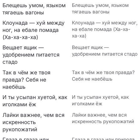
Блещешь умом, языком
Блещешь умом, языком
тягаешь вагоны
тягаешь вагоны
Клоунада — хуй между
Клоунада — хуй между ног,
на ебале помада (Ха-ха-
ног, на ебале помада
ха-ха)
(Ха-ха-ха-ха)
Вещает ящик —
Вещает ящик —
удобрением питается стадо
удобрением питается
стадо
Так в чём же твоя
Так в чём же твоя правда?
Себя не наебёшь
правда? Себя не
наебёшь
И ты усыпан хуетой, как
И ты усыпан хуетой, как
иголками ёж
иголками ёж
Лайки важнее, чем вся
Лайки важнее, чем вся
искренность рукопожатий
искренность
рукопожатий
Глаза в глаза или
Глаза в глаза или природа