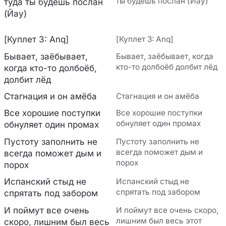
ты будешь послан (Йау)
туда ты будешь послан
(Йау)
[Куплет 3: Anq]
[Куплет 3: Anq]
Бывает, заёбывает,
Бывает, заёбывает, когда
кто-то долбоёб долбит лёд
когда кто-то долбоёб,
долбит лёд
Стагнация и он амёба
Стагнация и он амёба
Все хорошие поступки
Все хорошие поступки
обнуляет один промах
обнуляет один промах
Пустоту заполнить не
Пустоту заполнить не
всегда поможет дым и
всегда поможет дым и
порох
порох
Испанский стыд не
Испанский стыд не
спрятать под забором
спрятать под забором
И поймут все очень
И поймут все очень скоро,
лишним был весь этот
скоро, лишним был весь