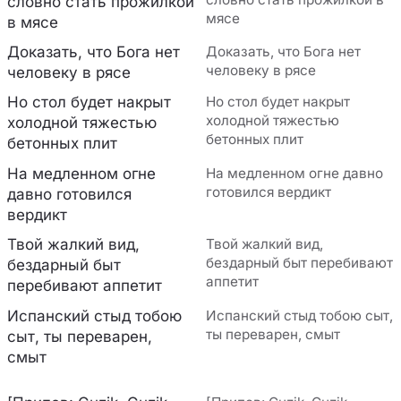
словно стать прожилкой
мясе
в мясе
Доказать, что Бога нет
Доказать, что Бога нет
человеку в рясе
человеку в рясе
Но стол будет накрыт
Но стол будет накрыт
холодной тяжестью
холодной тяжестью
бетонных плит
бетонных плит
На медленном огне
На медленном огне давно
готовился вердикт
давно готовился
вердикт
Твой жалкий вид,
Твой жалкий вид,
бездарный быт перебивают
бездарный быт
аппетит
перебивают аппетит
Испанский стыд тобою
Испанский стыд тобою сыт,
ты переварен, смыт
сыт, ты переварен,
смыт