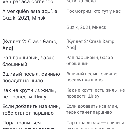
Беги-ка сюда
Ven pa' acá corriendo
A ver quién está aquí, el
Посмотрим, кто тут у нас
Guzik, 2021, Minsk
Guzik, 2021, Минск
[Куплет 2: Crash &amp;
[Куплет 2: Crash &amp;
Anq]
Anq]
Рэп паршивый, базар
Рэп паршивый, базар
блошиный
блошиный
Вшивый посыл, свинью
Вшивый посыл, свинью
посадят на шило
посадят на шило
Как не крути из жилы,
Как не крути есть жилы, не
провести Шиву
не провести Шиву
Если добавить извилин,
Если добавить извилин,
тебе станет паршиво
тебе станет паршиво
Пора травиться —
Пара травиться — спицы и
нитки плетут вереницу