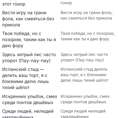
гонор
этот гонор
Вести игру на грани
Вести игру на грани фола,
как смеяться без прикола
фола, как смеяться без
прикола
Твоя победа, но с
Твоя победа, но с позором,
таким как ты я даю фору
позором, таким как ты я
даю фору
Здесь хитрый лис часто
Здесь хитрый лис часто
упорот (Пау-пау-пау)
упорот (Пау-пау-пау)
Испанский стыд —
Испанский стыд делить
ваш торт, я с близкими
делить ваш торт, я с
делю лишь тихий шёпот
близкими делю лишь
тихий шёпот
Искренних улыбок, смех
Искренних улыбок, смех
среди понтов дешёвых
среди понтов дешёвых
Среди людей, нелюдей
Среди людей нелюдей
умалишённых
умалишённых