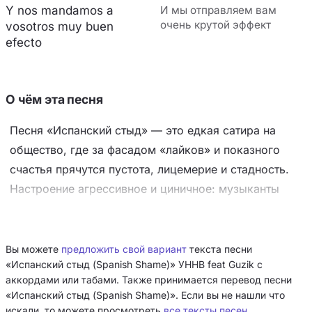
Y nos mandamos a
И мы отправляем вам
очень крутой эффект
vosotros muy buen
efecto
О чём эта песня
Песня «Испанский стыд» — это едкая сатира на
общество, где за фасадом «лайков» и показного
счастья прячутся пустота, лицемерие и стадность.
Настроение агрессивное и циничное: музыканты
высмеивают фальшивые ценности, глупые поступки
и неискренность, вызывающие чувство вторичного
стыда («как собака ебёт чью-то ногу»). Ключевой
Вы можете
предложить свой вариант
текста песни
«Испанский стыд (Spanish Shame)» УННВ feat Guzik с
приём — контраст испанского текста Guzik с
аккордами или табами. Также принимается перевод песни
жёсткой и грязной русской лирикой, что
«Испанский стыд (Spanish Shame)». Если вы не нашли что
подчёркивает конфликт между внешним лоском и
искали, то можете просмотреть
все тексты песен