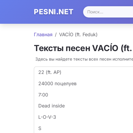
PESNI.NET
Главная
VACÍO (ft. Feduk)
Тексты песен VACÍO (ft.
Здесь вы найдете тексты всех песен исполните
22 (ft. AP)
24000 поцелуев
7:00
Dead inside
L-O-V-3
S