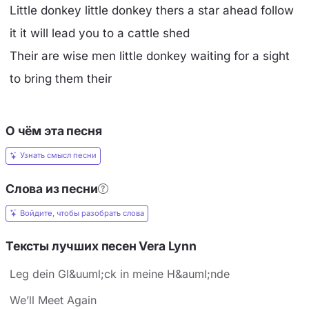
Little donkey little donkey thers a star ahead follow
it it will lead you to a cattle shed
Their are wise men little donkey waiting for a sight
to bring them their
О чём эта песня
Узнать смысл песни
Слова из песни
Войдите, чтобы разобрать слова
Тексты лучших песен Vera Lynn
Leg dein Gl&uuml;ck in meine H&auml;nde
We’ll Meet Again