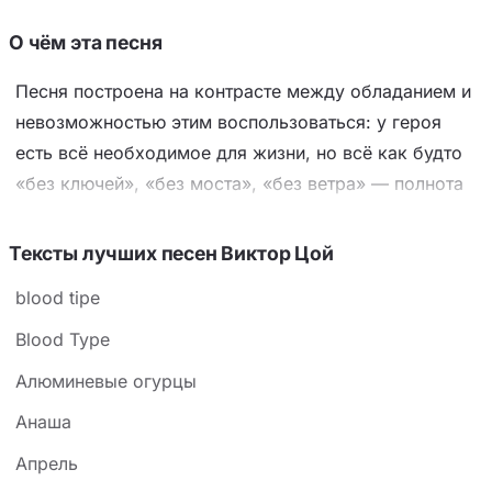
О чём эта песня
Песня построена на контрасте между обладанием и
невозможностью этим воспользоваться: у героя
есть всё необходимое для жизни, но всё как будто
«без ключей», «без моста», «без ветра» — полнота
мира оборачивается пустотой действий. Настроение
тревожное, но не безнадёжное — это состояние
Тексты лучших песен Виктор Цой
замершего шага, когда накоплено достаточно,
blood tipe
чтобы рвануть вперёд, но не хватает последнего
толчка. Ключевой приём — анафора («У меня
Blood Type
есть…, но…»), обнажающая разрыв между
Алюминевые огурцы
потенциалом и его реализацией. Белый цвет в
Анаша
припеве («белые дни, белые горы и белый лёд»)
символизирует чистоту, пустоту или паузу — чистый
Апрель
лист, на котором ещё ничего не написано. Итоговая