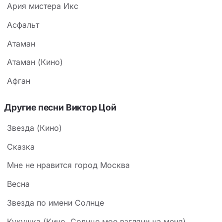
Ария мистера Икс
просьба — «место для шага вперёд» — звучит не
Асфальт
как жалоба, а как требование пространства для
действия, для преодоления этой статики.
Атаман
Атаман (Кино)
Афган
Другие песни Виктор Цой
Звезда (Кино)
Сказка
Мне не нравится город Москва
Весна
Звезда по имени Солнце
Кукушка (Кино, Солнце мое взгляни на меня)