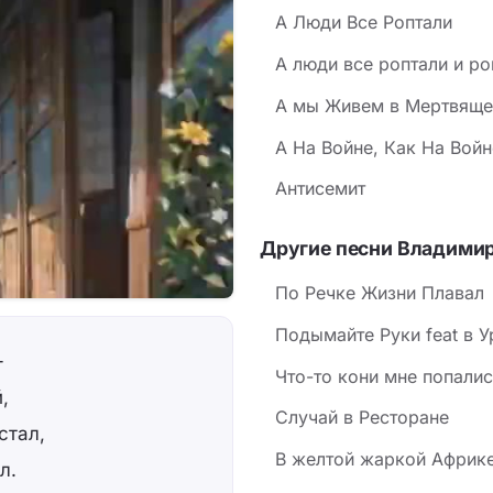
А Люди Все Роптали
А люди все роптали и роп
А мы Живем в Мертвяще
А На Войне, Как На Войн
Антисемит
Другие песни Владими
По Речке Жизни Плавал
Подымайте Руки feat в 
-
Что-то кони мне попали
,
Случай в Ресторане
стал,
В желтой жаркой Африк
л.