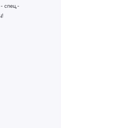
- спец,-
ц!