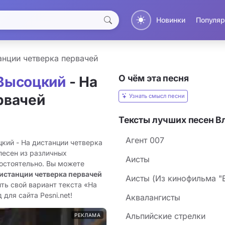
Новинки
Популяр
анции четверка первачей
О чём эта песня
Высоцкий
- На
рвачей
Узнать смысл песни
Тексты лучших песен 
Агент 007
кий - На дистанции четверка
песен из различных
Аисты
остоятельно. Вы можете
дистанции четверка первачей
Аисты (Из кинофильма "
ть свой вариант текста «На
для сайта Pesni.net!
Аквалангисты
Альпийские стрелки
РЕКЛАМА