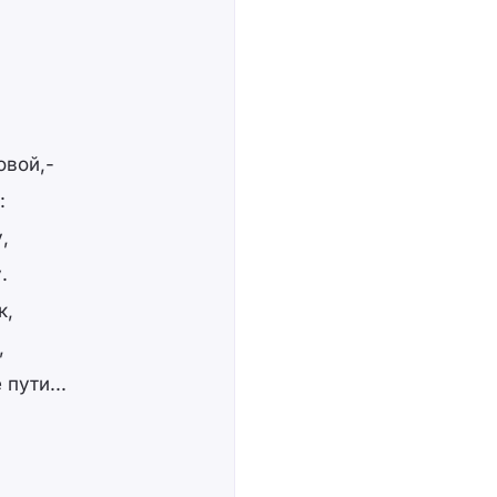
овой,-
:
,
.
к,
,
пути...