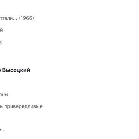
тали... (1966)
й
е
р Высоцкий
Урны
сь привередливые
е…