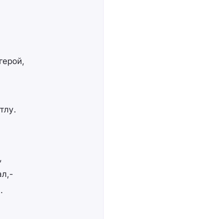
герой,
.
тлу.
,
ал,-
.