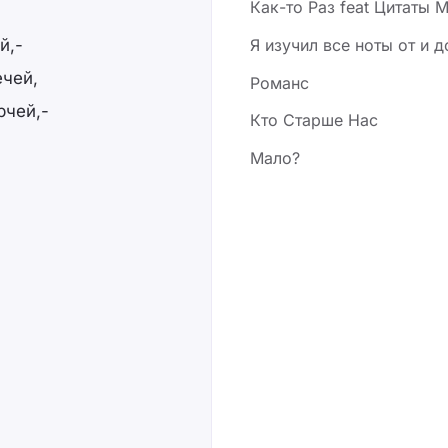
Как-то Раз feat Цитаты 
Я изучил все ноты от и д
й,-
чей,
Романс
рчей,-
Кто Старше Нас
Мало?