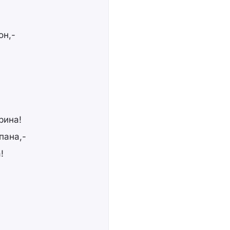
он,-
рина!
пана,-
!