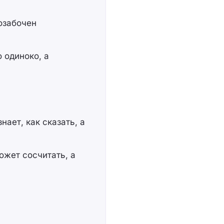
 озабочен
о одиноко, а
нает, как сказать, а
может сосчитать, а
)