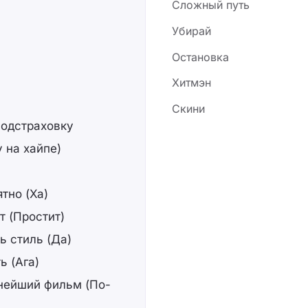
Сложный путь
Убирай
Остановка
Хитмэн
Скини
подстраховку
у на хайпе)
тно (Ха)
т (Простит)
ь стиль (Да)
ь (Ага)
нейший фильм (По-