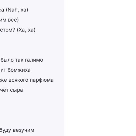
а (Nah, ха)
тим всё)
етом? (Ха, ха)
 было так галимо
ллит бомжиха
изже всякого парфюма
очет сыра
 буду везучим