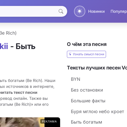
Новинки
Популяр
Be Rich)
О чём эта песня
ii
- Быть
Узнать смысл песни
Тексты лучших песен Vo
BYN
Быть богатым (Be Rich). Наши
ых источников в интернете,
Без остановки
читать текст песни
еревод онлайн. Также вы
Большие факты
гатым (Be Rich)» или его
Буря мглою небо кроет
Быть богатым
РЕКЛАМА