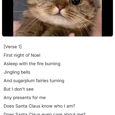
[Verse 1]
First night of Noel
Asleep with the fire burning
Jingling bells
And sugarplum fairies turning
But I don't see
Any presents for me
Does Santa Claus know who I am?
Does Santa Claus even care about me?