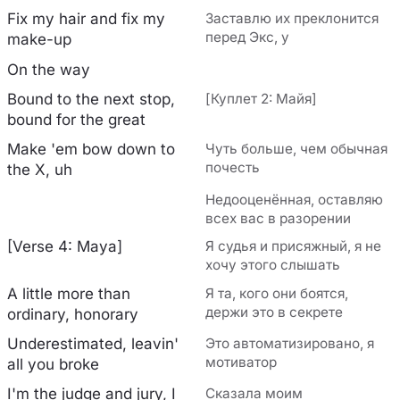
Fix my hair and fix my
Заставлю их преклонится
перед Экс, у
make-up
On the way
Bound to the next stop,
[Куплет 2: Майя]
bound for the great
Make 'em bow down to
Чуть больше, чем обычная
почесть
the X, uh
Недооценённая, оставляю
всех вас в разорении
[Verse 4: Maya]
Я судья и присяжный, я не
хочу этого слышать
A little more than
Я та, кого они боятся,
держи это в секрете
ordinary, honorary
Underestimated, leavin'
Это автоматизировано, я
мотиватор
all you broke
I'm the judge and jury, I
Сказала моим