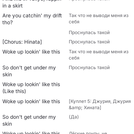
in a skirt
Are you catchin' my drift
Так что не выводи меня из
себя
tho?
Проснулась такой
[Chorus: Hinata]
Проснулась такой
Woke up lookin' like this
Так что не выводи меня из
себя
So don't get under my
Проснулась такой
skin
Woke up lookin' like this
(Like this)
Woke up lookin' like this
[Куплет 5: Джурия, Джурия
&amp; Хината]
So don't get under my
(Да)
skin
Woke up lookin' like this
Лёгкие понты, не