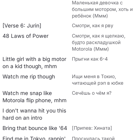
Маленькая девочка с
большим мотором, хоть и
ребёнок (Ммм)
[Verse 6: Jurin]
Смотри, как я рву
48 Laws of Power
Смотри, как я щелкаю,
будто раскладушкой
Motorola (Ммм)
Little girl with a big motor
Прыгни как 6-4
on a kid though, mhm
Watch me rip though
Ищи меня в Токио,
читающей рэп в юбке
Watch me snap like
Сечёшь о чём я?
Motorola flip phone, mhm
I don't wanna hit you this
hard on an intro
Bring that bounce like '64
[Припев: Хината]
Find me in Tokyo, rappin'
Проснулась такой