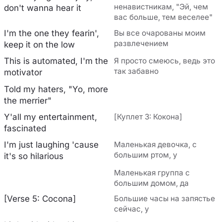
ненавистникам, "Эй, чем
don't wanna hear it
вас больше, тем веселее"
I'm the one they fearin',
Вы все очарованы моим
развлечением
keep it on the low
This is automated, I'm the
Я просто смеюсь, ведь это
так забавно
motivator
Told my haters, "Yo, more
the merrier"
Y'all my entertainment,
[Куплет 3: Кокона]
fascinated
I'm just laughing 'cause
Маленькая девочка, с
большим ртом, у
it's so hilarious
Маленькая группа с
большим домом, да
[Verse 5: Cocona]
Большие часы на запястье
сейчас, у