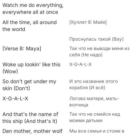
Watch me do everything,
everywhere all at once
All the time, all around
[Куплет 6: Майя]
the world
Проснулась такой (Вау)
[Verse 8: Maya]
Так что не выводи меня из
себя (Не надо)
Woke up lookin' like this
X-G-A-L-X
(Wow)
So don't get under my
И это название этого
корабля (И всё)
skin (Don't)
X-G-A-L-X
Логово матери, мать-
волчица
And that's the name of
Так что не смейся над
моими детьми
this ship (And that's it)
Den mother, mother wolf
Мы все семья и стоим в