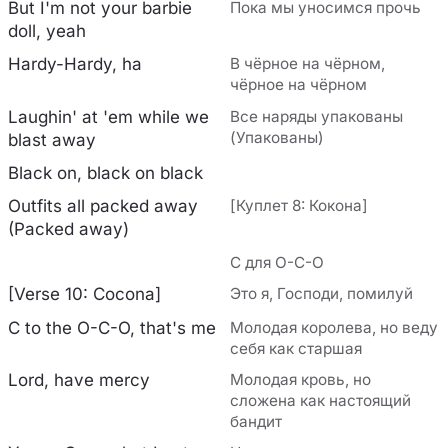
But I'm not your barbie
Пока мы уносимся прочь
doll, yeah
Hardy-Hardy, ha
В чёрное на чёрном,
чёрное на чёрном
Laughin' at 'em while we
Все наряды упакованы
(Упакованы)
blast away
Black on, black on black
Outfits all packed away
[Куплет 8: Кокона]
(Packed away)
C для O-C-O
[Verse 10: Cocona]
Это я, Господи, помилуй
C to the O-C-O, that's me
Молодая королева, но веду
себя как старшая
Lord, have mercy
Молодая кровь, но
сложена как настоящий
бандит