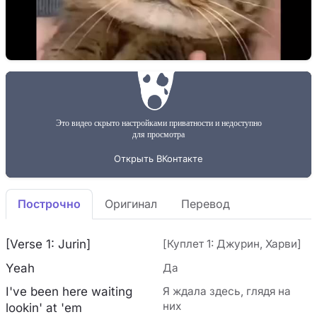
Построчно
Оригинал
Перевод
[Verse 1: Jurin]
[Куплет 1: Джурин, Харви]
Yeah
Да
I've been here waiting
Я ждала здесь, глядя на
них
lookin' at 'em