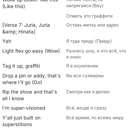
напрягайся (Вау)
(Like this)
Отметь это граффити
[Verse 7: Juria, Juria
Оставь метку или адрес
&amp; Hinata]
Yah
Я туда приду (Приду)
Light flex go easy (Wow)
Разнесу шоу, и это всё, что
я знаю
Tag it up, graffiti
Я в изумлении
Drop a pin or addy, that's
Вы все суеверны
where I'll go (Go)
Rip the show and that's
Смотри как я делаю
all I know
I'm super-visioned
Всё, везде и сразу
Y'all just built on
Всё время, по всему миру
superstitions