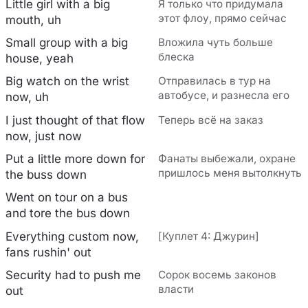
Little girl with a big
Я только что придумала
этот флоу, прямо сейчас
mouth, uh
Small group with a big
Вложила чуть больше
блеска
house, yeah
Big watch on the wrist
Отправилась в тур на
автобусе, и разнесла его
now, uh
I just thought of that flow
Теперь всё на заказ
now, just now
Put a little more down for
Фанаты выбежали, охране
пришлось меня вытолкнуть
the buss down
Went on tour on a bus
and tore the bus down
Everything custom now,
[Куплет 4: Джурин]
fans rushin' out
Security had to push me
Сорок восемь законов
власти
out