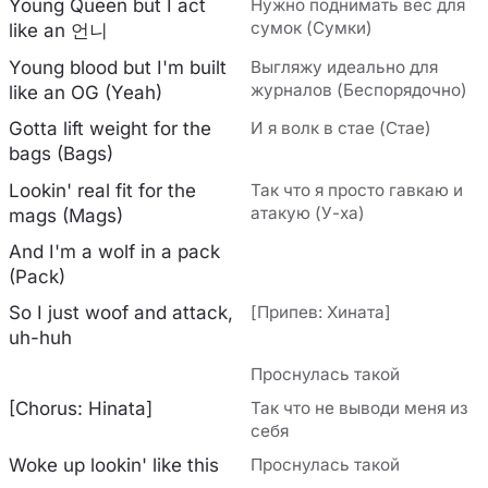
Young Queen but I act
Нужно поднимать вес для
сумок (Сумки)
like an 언니
Young blood but I'm built
Выгляжу идеально для
журналов (Беспорядочно)
like an OG (Yeah)
Gotta lift weight for the
И я волк в стае (Стае)
bags (Bags)
Lookin' real fit for the
Так что я просто гавкаю и
атакую (У-ха)
mags (Mags)
And I'm a wolf in a pack
(Pack)
So I just woof and attack,
[Припев: Хината]
uh-huh
Проснулась такой
[Chorus: Hinata]
Так что не выводи меня из
себя
Woke up lookin' like this
Проснулась такой