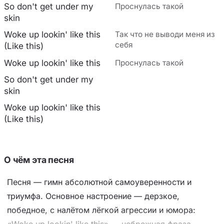
So don't get under my
Проснулась такой
skin
Woke up lookin' like this
Так что не выводи меня из
себя
(Like this)
Woke up lookin' like this
Проснулась такой
So don't get under my
skin
Woke up lookin' like this
(Like this)
О чём эта песня
Песня — гимн абсолютной самоуверенности и
триумфа. Основное настроение — дерзкое,
победное, с налётом лёгкой агрессии и юмора:
«Woke up lookin' like this» — небрежная фраза,