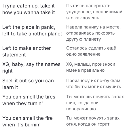
Tryna catch up, take it
Пытаясь наверстать
упущенное, воспринимай
how you wanna take it
это как хочешь
Left the place in panic,
Навела панику на месте,
отправилась покорять
left to take another planet
другую планету
Left to make another
Осталось сделать ещё
одно заявление
statement
XG, baby, say the names
XG, малыш, произноси
имена правильно
right
Spell it out so you can
Произнесу их по-буквам,
что бы ты мог их выучить
learn it
You can smell the tires
Ты можешь почуять запах
шин, когда они
when they turnin'
поворачивают
You can smell the fire
Ты может почуять запах
огня, когда он горит
when it's burnin'