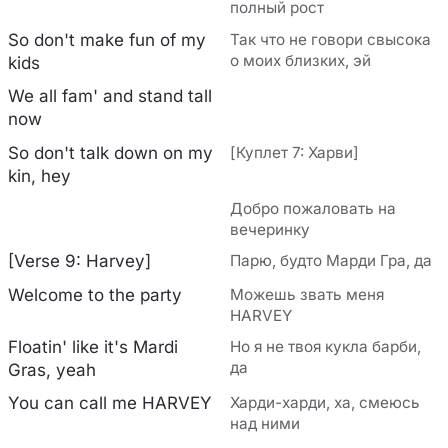
полный рост
So don't make fun of my
Так что не говори свысока
о моих близких, эй
kids
We all fam' and stand tall
now
So don't talk down on my
[Куплет 7: Харви]
kin, hey
Добро пожаловать на
вечеринку
[Verse 9: Harvey]
Парю, будто Марди Гра, да
Welcome to the party
Можешь звать меня
HARVEY
Floatin' like it's Mardi
Но я не твоя кукла барби,
да
Gras, yeah
You can call me HARVEY
Харди-харди, ха, смеюсь
над ними