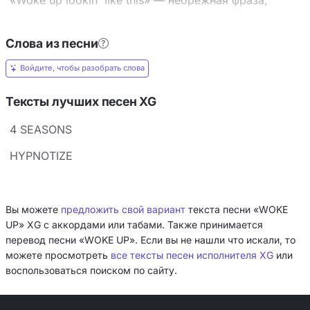
которая звучит как «я просто проснулась
идеальной, не трогайте меня». Ключевые образы
Слова из песни
строятся на контрастах: «маленькая девочка с
Войдите, чтобы разобрать слова
большим ртом» и «волчица в стае», «судья и
присяжный» — девочки претендуют на власть и
Тексты лучших песен XG
статус, смеясь над хейтерами. Авторы активно
4 SEASONS
используют метафоры движения (полёт в космос,
вождение, серфинг) и отсылки к силе (48 законов
HYPNOTIZE
власти), подчёркивая, что успех дался трудом, но
теперь они берут своё.
Вы можете
предложить свой вариант
текста песни «WOKE
UP» XG с аккордами или табами. Также принимается
перевод песни «WOKE UP». Если вы не нашли что искали, то
можете просмотреть
все тексты песен исполнителя XG
или
воспользоваться поиском по сайту.