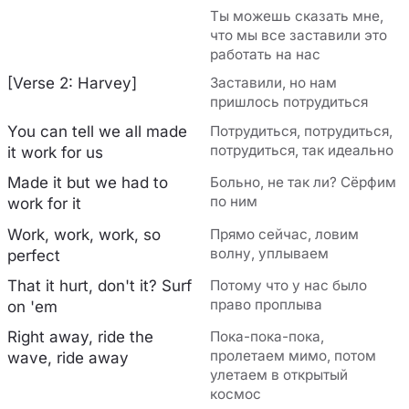
Ты можешь сказать мне,
что мы все заставили это
работать на нас
[Verse 2: Harvey]
Заставили, но нам
пришлось потрудиться
You can tell we all made
Потрудиться, потрудиться,
потрудиться, так идеально
it work for us
Made it but we had to
Больно, не так ли? Сёрфим
по ним
work for it
Work, work, work, so
Прямо сейчас, ловим
волну, уплываем
perfect
That it hurt, don't it? Surf
Потому что у нас было
право проплыва
on 'em
Right away, ride the
Пока-пока-пока,
пролетаем мимо, потом
wavе, ride away
улетаем в открытый
космос