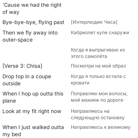
'Cause we had thе right
of way
Bye-bye-bye, flying past
[Интерлюдия: Чиса]
Then we fly away into
Кабриолет купе снаружи
outer-space
Когда я выпрыгиваю из
этого самолёта
[Verse 3: Chisa]
Посмотри на мой образ
Drop top in a coupe
Когда я только встала с
кровати
outside
When I hop up outta this
Поправляю мои волосы,
мой макияж по дороге
plane
Look at my fit right now
Направляюсь на
следующую остановку
When I just walked outta
Направляюсь к великому
my bed