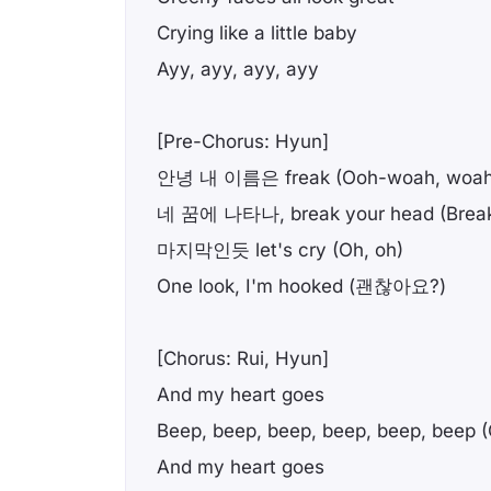
Crying like a little baby
Ayy, ayy, ayy, ayy
[Pre-Chorus: Hyun]
안녕 내 이름은 freak (Ooh-woah, woah
네 꿈에 나타나, break your head (Break
마지막인듯 let's cry (Oh, oh)
One look, I'm hooked (괜찮아요?)
[Chorus: Rui, Hyun]
And my heart goes
Beep, beep, beep, beep, beep, beep 
And my heart goes