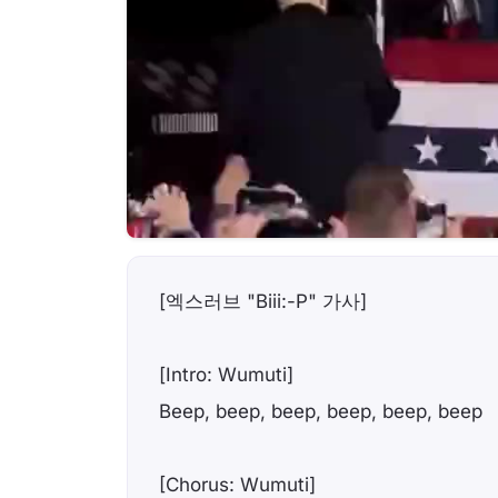
[엑스러브 "Biii:-P" 가사]
[Intro: Wumuti]
Beep, beep, beep, beep, beep, beep
[Chorus: Wumuti]