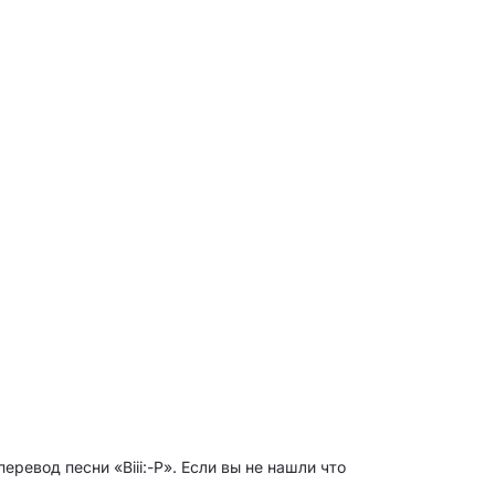
еревод песни «Biii:-P». Если вы не нашли что