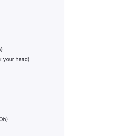
)
 your head)
(Oh)