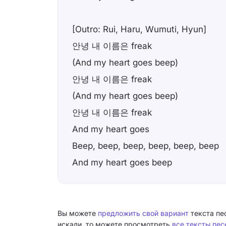
[Outro: Rui, Haru, Wumuti, Hyun]
안녕 내 이름은 freak
(And my heart goes beep)
안녕 내 이름은 freak
(And my heart goes beep)
안녕 내 이름은 freak
And my heart goes
Beep, beep, beep, beep, beep, beep
And my heart goes beep
Вы можете
предложить свой вариант
текста пес
искали, то можете просмотреть
все тексты пе