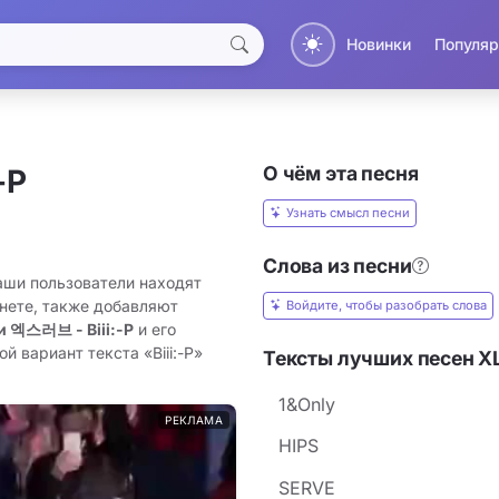
Новинки
Популяр
О чём эта песня
-P
Узнать смысл песни
Слова из песни
Наши пользователи находят
рнете, также добавляют
Войдите, чтобы разобрать слова
и 엑스러브 - Biii:-P
и его
 вариант текста «Biii:-P»
Тексты лучших песен X
1&Only
РЕКЛАМА
HIPS
SERVE