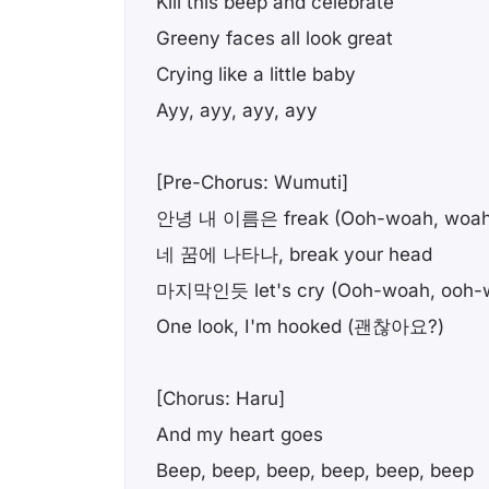
Kill this beep and celebrate
Greeny faces all look great
Crying like a little baby
Ayy, ayy, ayy, ayy
[Pre-Chorus: Wumuti]
안녕 내 이름은 freak (Ooh-woah, woah
네 꿈에 나타나, break your head
마지막인듯 let's cry (Ooh-woah, ooh-
One look, I'm hooked (괜찮아요?)
[Chorus: Haru]
And my heart goes
Beep, beep, beep, beep, beep, beep