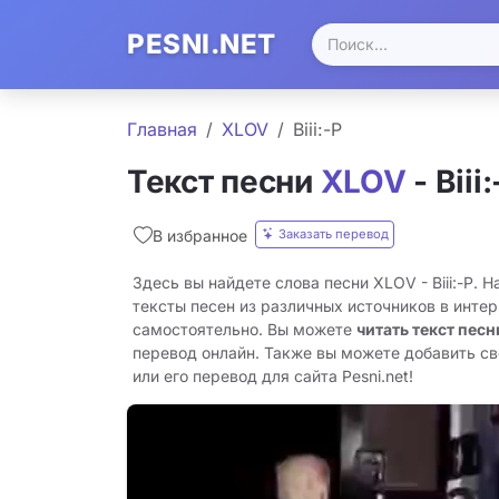
PESNI.NET
Главная
XLOV
Biii:-P
Текст песни
XLOV
- Biii:
Заказать перевод
В избранное
Здесь вы найдете слова песни XLOV - Biii:-P. 
тексты песен из различных источников в инте
самостоятельно. Вы можете
читать текст песн
перевод онлайн. Также вы можете добавить свой
или его перевод для сайта Pesni.net!