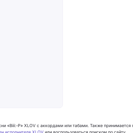
ни «Biii:-P» XLOV с аккордами или табами. Также принимается п
сен исполнителя XLOV
или воспользоваться поиском по сайту.