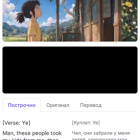
Построчно
Оригинал
Перевод
[Verse: Ye]
[Куплет: Ye]
Man, these people took
Чел, они забрали у меня
детей, заморозили мои