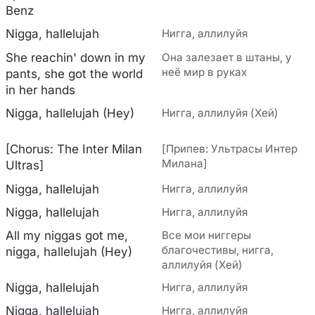
Benz
Nigga, hallelujah
Нигга, аллилуйя
She reachin' down in my
Она залезает в штаны, у
неё мир в руках
pants, she got the world
in her hands
Nigga, hallelujah (Hey)
Нигга, аллилуйя (Хей)
[Chorus: The Inter Milan
[Припев: Ультрасы Интер
Милана]
Ultras]
Nigga, hallelujah
Нигга, аллилуйя
Nigga, hallelujah
Нигга, аллилуйя
All my niggas got me,
Все мои ниггеры
благочестивы, нигга,
nigga, hallelujah (Hey)
аллилуйя (Хей)
Nigga, hallelujah
Нигга, аллилуйя
Nigga, hallelujah
Нигга, аллилуйя