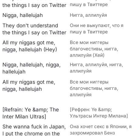
пишу в Твиттере
the things I say on Twitter
Nigga, hallelujah
Нигга, аллилуйя
They don't understand
Они не выкупают, что я
пишу в Твиттере
the things I say on Twitter
All my niggas got me,
Все мои ниггеры
благочестивы, нигга,
nigga, hallelujah (Hey)
аллилуйя (Хей)
Nigga, hallelujah, nigga,
Нигга, аллилуйя, нигга,
аллилуйя
hallelujah
All my niggas got me,
Все мои ниггеры
благочестивы, нигга,
nigga, hallelujah
аллилуйя
[Refrain: Ye &amp; The
[Рефрен: Ye &amp;
Ультрасы Интер Милана]
Inter Milan Ultras]
She wanna fuck in Japan,
Она хочет секс в Японии, я
захромировал Бенз
I put the chrome on the