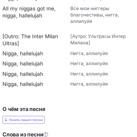
All my niggas got me,
Все мои ниггеры
благочестивы, нигга,
nigga, hallelujah
аллилуйя
[Outro: The Inter Milan
[Аутро: Ультрасы Интер
Милана]
Ultras]
Nigga, hallelujah
Нигга, аллилуйя
Nigga, hallelujah
Нигга, аллилуйя
Nigga, hallelujah
Нигга, аллилуйя
Nigga, hallelujah
Нигга, аллилуйя
О чём эта песня
Узнать смысл песни
Слова из песни