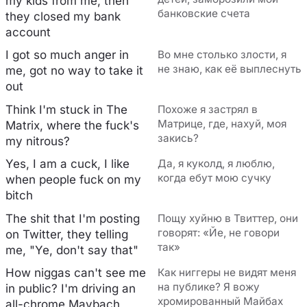
my kids from me, then
банковские счета
they closed my bank
account
I got so much anger in
Во мне столько злости, я
не знаю, как её выплеснуть
me, got no way to take it
out
Think I'm stuck in The
Похоже я застрял в
Матрице, где, нахуй, моя
Matrix, where the fuck's
закись?
my nitrous?
Yes, I am a cuck, I like
Да, я куколд, я люблю,
когда ебут мою сучку
when people fuck on my
bitch
The shit that I'm posting
Пощу хуйню в Твиттер, они
говорят: «Йе, не говори
on Twitter, they telling
так»
me, "Ye, don't say that"
How niggas can't see me
Как ниггеры не видят меня
на публике? Я вожу
in public? I'm driving an
хромированный Майбах
all-chrome Maybach