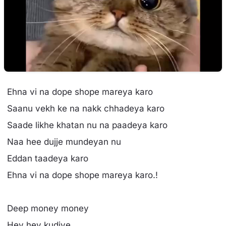
Ehna vi na dope shope mareya karo
Saanu vekh ke na nakk chhadeya karo
Saade likhe khatan nu na paadeya karo
Naa hee dujje mundeyan nu
Eddan taadeya karo
Ehna vi na dope shope mareya karo.!
Deep money money
Hey hey kudiye