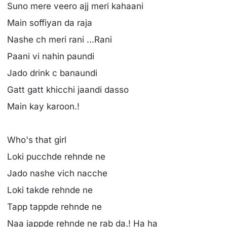
Suno mere veero ajj meri kahaani
Main soffiyan da raja
Nashe ch meri rani ...Rani
Paani vi nahin paundi
Jado drink c banaundi
Gatt gatt khicchi jaandi dasso
Main kay karoon.!
Who's that girl
Loki pucchde rehnde ne
Jado nashe vich nacche
Loki takde rehnde ne
Tapp tappde rehnde ne
Naa jappde rehnde ne rab da.! Ha ha