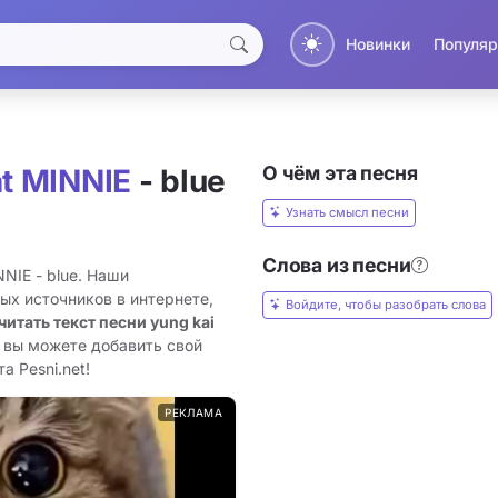
Новинки
Популяр
О чём эта песня
at MINNIE
- blue
Узнать смысл песни
Слова из песни
NNIE - blue. Наши
ых источников в интернете,
Войдите, чтобы разобрать слова
читать текст песни yung kai
е вы можете добавить свой
а Pesni.net!
РЕКЛАМА