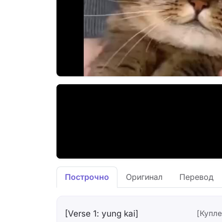
Построчно
Оригинал
Перевод
[Verse 1: yung kai]
[Куплет