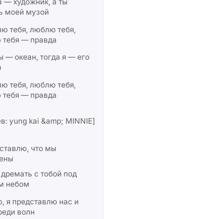
 — художник, а ты
ь моей музой
ю тебя, люблю тебя,
 тебя — правда
ы — океан, тогда я — его
а
ю тебя, люблю тебя,
 тебя — правда
в: yung kai &amp; MINNIE]
ставлю, что мы
ены
 дремать с тобой под
м небом
 я представлю нас и
реди волн