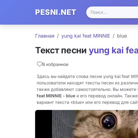
PESNI.NET
Главная
yung kai feat MINNIE
blue
Текст песни
yung kai fe
В избранное
Здесь вы найдете слова песни yung kai feat MI
пользователи находят тексты песен из различн
также добавляют самостоятельно. Вы можете
feat MINNIE - blue
и его перевод онлайн. Такж
вариант текста «blue» или его перевод для сайт