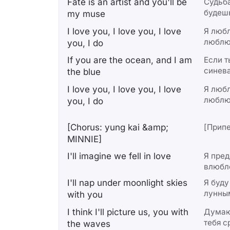
Fate is an artist and you'll be
Судьба
будеш
my muse
I love you, I love you, I lovе
Я любл
люблю
you, I do
If you are the ocean, and I am
Если т
синев
thе blue
I love you, I love you, I love
Я любл
люблю
you, I do
[Chorus: yung kai &amp;
[Припе
MINNIE]
I'll imagine we fell in love
Я пред
влюбл
I'll nap under moonlight skies
Я буду
лунны
with you
I think I'll picture us, you with
Думаю,
тебя с
the waves