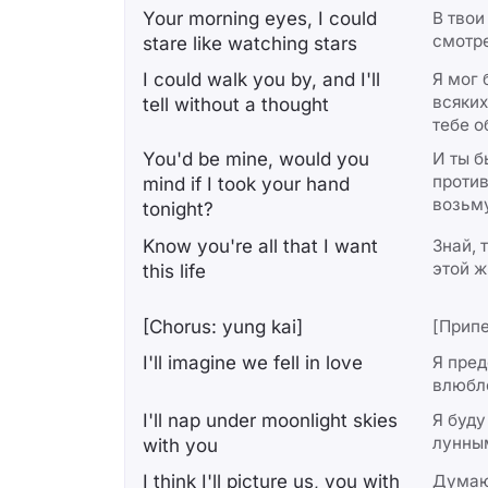
Your morning eyes, I could
В твои
смотре
stare like watching stars
I could walk you by, and I'll
Я мог 
всяких
tell without a thought
тебе о
You'd be mine, would you
И ты б
против
mind if I took your hand
возьму
tonight?
Know you're all that I want
Знай, 
этой ж
this life
[Chorus: yung kai]
[Припе
I'll imagine we fell in love
Я пред
влюбл
I'll nap under moonlight skies
Я буду
лунны
with you
I think I'll picture us, you with
Думаю,