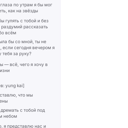
 глаза по утрам я бы мог
ть, как на звёзды
бы гулять с тобой и без
 раздумий рассказать
бо всём
ыла бы со мной, ты не
, если сегодня вечером я
 тебя за руку?
ты — всё, чего я хочу в
изни
в: yung kai]
ставлю, что мы
ены
 дремать с тобой под
м небом
 я представлю нас и