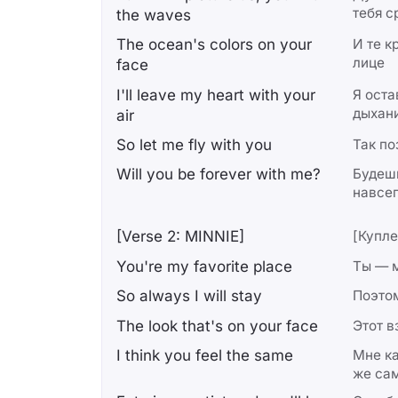
тебя с
the waves
The ocean's colors on your
И те к
лице
face
I'll leave my heart with your
Я оста
дыхан
air
So let me fly with you
Так по
Will you be forever with me?
Будешь
навсе
[Verse 2: MINNIE]
[Купле
You're my favorite place
Ты — 
So always I will stay
Поэтом
The look that's on your face
Этот в
I think you feel the same
Мне ка
же са