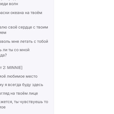
реди волн
раски океана на твоём
влю своё сердце с твоим
ием
зволь мне летать с тобой
 ли ты со мной
гда?
т 2: MINNIE]
моё любимое место
у я всегда буду здесь
згляд на твоём лице
жется, ты чувствуешь то
мое