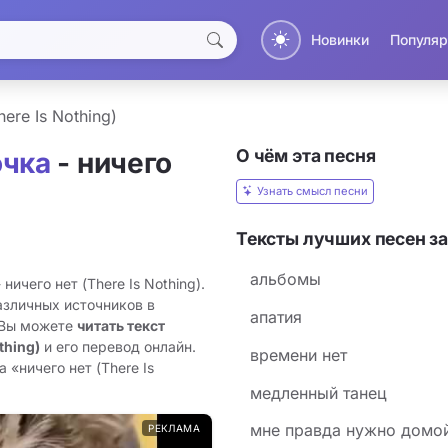
Новинки
Популяр
here Is Nothing)
О чём эта песня
очка
- ничего
Узнать смысл песни
Тексты лучших песен за
альбомы
ничего нет (There Is Nothing).
азличных источников в
апатия
 Вы можете
читать текст
thing)
и его перевод онлайн.
времени нет
 «ничего нет (There Is
медленный танец
мне правда нужно домо
РЕКЛАМА