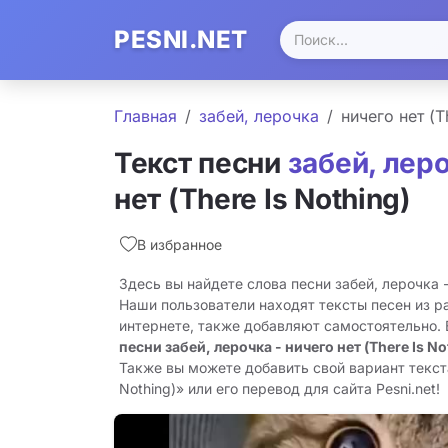
PESNI.NET
Главная
забей, лерочка
ничего нет (T
Текст песни
забей, лер
нет (There Is Nothing)
В избранное
Здесь вы найдете слова песни забей, лерочка - 
Наши пользователи находят тексты песен из р
интернете, также добавляют самостоятельно.
песни забей, лерочка - ничего нет (There Is No
Также вы можете добавить свой вариант текста
Nothing)» или его перевод для сайта Pesni.net!