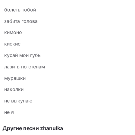
болеть тобой
забита голова
кимоно
кискис
кусай мои губы
лазить по стенам
мурашки
наколки
не выкупаю
не я
Другие песни zhanulka