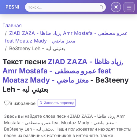
PESNI
Главная
ZIAD ZAZA - زياد ظاظا, Amr Mostafa - عمرو مصطفى
feat Moataz Mady - معتز ماضي
Be3teeny Leh - بعتيني ليه
ZIAD ZAZA - زياد ظاظا,
Текст песни
Amr Mostafa - عمرو مصطفى feat
- Be3teeny
Moataz Mady - معتز ماضي
Leh - بعتيني ليه
Заказать перевод
В избранное
Здесь вы найдете слова песни ZIAD ZAZA - زياد ظاظا, Amr
Mostafa - عمرو مصطفى feat Moataz Mady - معتز ماضي -
Be3teeny Leh - بعتيني ليه. Наши пользователи находят тексты
песен из различных источников в интернете, также