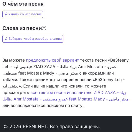
О чём эта песня
Узнать смысл песни
Слова из песни
Войдите, чтобы разобрать слова
Вы можете
предложить свой вариант
текста песни «Be3teeny
Leh - بعتيني ليه» ZIAD ZAZA - زياد ظاظا, Amr Mostafa - عمرو
مصطفى feat Moataz Mady - معتز ماضي с аккордами или
табами. Также принимается перевод песни «Be3teeny Leh -
بعتيني ليه». Если вы не нашли что искали, то можете
все тексты песен исполнителя ZIAD ZAZA - زياد
просмотреть
ظاظا, Amr Mostafa - عمرو مصطفى feat Moataz Mady - معتز ماضي
или воспользоваться поиском по сайту.
© 2026 PESNI.NET. Все права защищены.