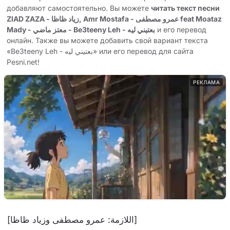
добавляют самостоятельно. Вы можете
читать текст песни
ZIAD ZAZA - زياد ظاظا, Amr Mostafa - عمرو مصطفى feat Moataz
и его перевод
Mady - معتز ماضي - Be3teeny Leh - بعتيني ليه
онлайн. Также вы можете добавить свой вариант текста
«Be3teeny Leh - بعتيني ليه» или его перевод для сайта
Pesni.net!
РЕКЛАМА
[اللازمة: عمرو مصطفى وزياد ظاظا]