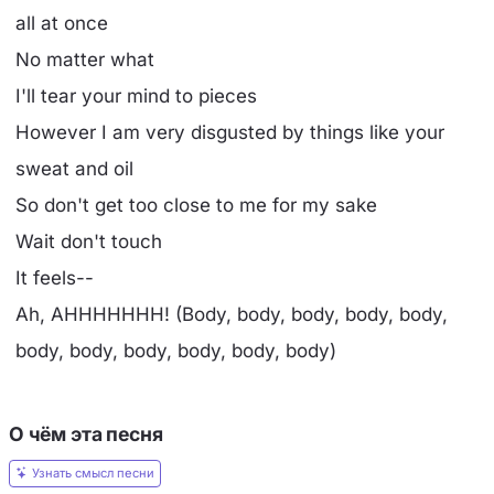
all at oncе
No matter what
I'll tear your mind to pieces
However I am very disgusted by things like your
sweat and oil
So don't get too close to me for my sake
Wait don't touch
It feels--
Ah, AHHHHHHH! (Body, body, body, body, body,
body, body, body, body, body, body)
О чём эта песня
Узнать смысл песни