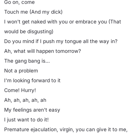
Go on, come
Touch me (And my dick)
I won't get naked with you or embrace you (That
would be disgusting)
Do you mind if I push my tongue all the way in?
Ah, what will happen tomorrow?
The gang bang is...
Not a problеm
I'm looking forward to it
Come! Hurry!
Ah, ah, ah, ah, ah
My feelings aren't easy
I just want to do it!
Prеmaturе ejaculation, virgin, you can give it to me,