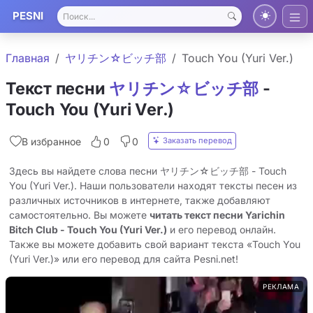
PESNI
Главная
ヤリチン☆ビッチ部
Touch You (Yuri Ver.)
Текст песни
ヤリチン☆ビッチ部
-
Touch You (Yuri Ver.)
Заказать перевод
В избранное
0
0
Здесь вы найдете слова песни ヤリチン☆ビッチ部 - Touch
You (Yuri Ver.). Наши пользователи находят тексты песен из
различных источников в интернете, также добавляют
самостоятельно. Вы можете
читать текст песни Yarichin
Bitch Club - Touch You (Yuri Ver.)
и его перевод онлайн.
Также вы можете добавить свой вариант текста «Touch You
(Yuri Ver.)» или его перевод для сайта Pesni.net!
РЕКЛАМА