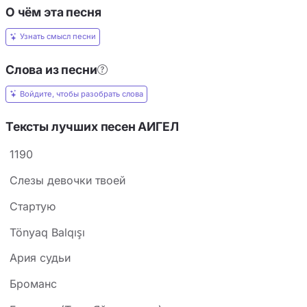
О чём эта песня
Узнать смысл песни
Слова из песни
Войдите, чтобы разобрать слова
Тексты лучших песен АИГЕЛ
1190
Cлезы девочки твоей
Cтартую
Tönyaq Balqışı
Ария судьи
Броманс