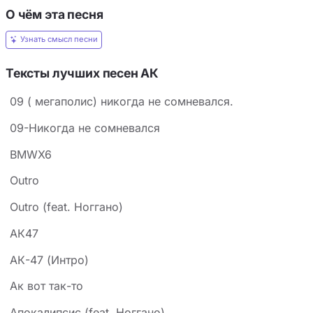
О чём эта песня
Узнать смысл песни
Тексты лучших песен АК
09 ( мегаполис) никогда не сомневался.
09-Никогда не сомневался
BMWX6
Outro
Outro (feat. Ноггано)
АК47
АК-47 (Интро)
Ак вот так-то
Апокалипсис (feat. Ноггано)