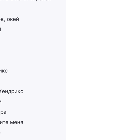
в, окей
й
икс
Хендрикс
м
вра
щите меня
о