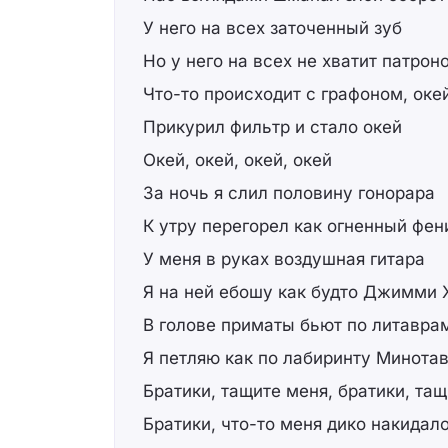
У него на всех заточенный зуб
Но у него на всех не хватит патроно
Что-то происходит с графоном, оке
Прикурил фильтр и стало окей
Окей, окей, окей, окей
За ночь я слил половину гонорара
К утру перегорел как огненный фен
У меня в руках воздушная гитара
Я на ней ебошу как будто Джимми 
В голове приматы бьют по литавра
Я петляю как по лабиринту Минота
Братики, тащите меня, братики, та
Братики, что-то меня дико накидал