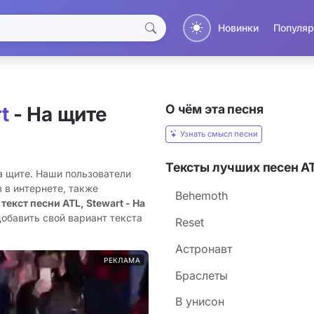
Новинки
Популяр
О чём эта песня
t
- На щите
Узнать смысл песни
Тексты лучших песен AT
На щите. Наши пользователи
 в интернете, также
Behemoth
 текст песни ATL, Stewart - На
добавить свой вариант текста
Reset
Астронавт
РЕКЛАМА
Браслеты
В унисон