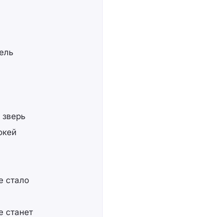
тель
 зверь
окей
е стало
е станет