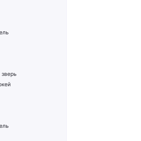
тель
 зверь
окей
тель