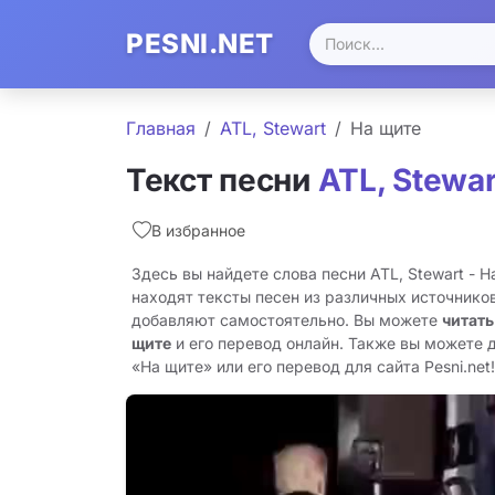
PESNI.NET
Главная
ATL, Stewart
На щите
Текст песни
ATL, Stewar
В избранное
Здесь вы найдете слова песни ATL, Stewart - 
находят тексты песен из различных источников
добавляют самостоятельно. Вы можете
читать
щите
и его перевод онлайн. Также вы можете 
«На щите» или его перевод для сайта Pesni.net!