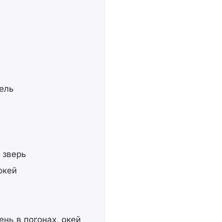
тель
 зверь
окей
нь в погонах, окей