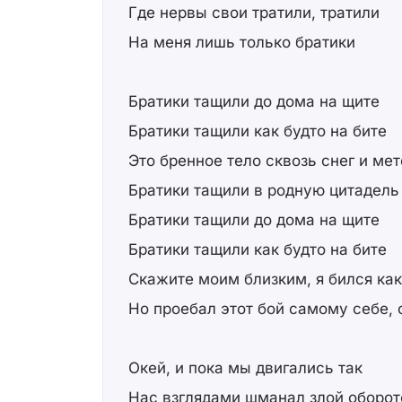
Где нервы свои тратили, тратили
На меня лишь только братики
Братики тащили до дома на щите
Братики тащили как будто на бите
Это бренное тело сквозь снег и ме
Братики тащили в родную цитадель
Братики тащили до дома на щите
Братики тащили как будто на бите
Скажите моим близким, я бился как
Но проебал этот бой самому себе, 
Окей, и пока мы двигались так
Нас взглядами шманал злой обороте