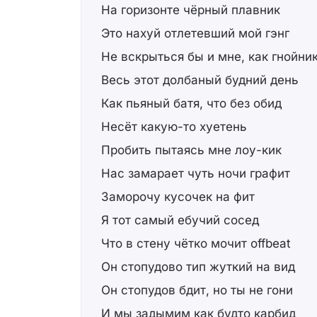
На горизонте чёрный плавник
Это нахуй отлетевший мой гэнг
Не вскрыться бы и мне, как гнойни
Весь этот долбаный будний день
Как пьяный батя, что без обид
Несёт какую-то хуетень
Пробить пытаясь мне лоу-кик
Нас замарает чуть ночи графит
Заморочу кусочек на фит
Я тот самый ебучий сосед
Что в стену чётко мочит offbeat
Он стопудово тип жуткий на вид
Он стопудов бдит, но ты не гони
И мы задымим как будто карбид