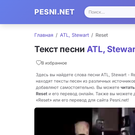
PESNI.NET
Главная
ATL, Stewart
Reset
Текст песни
ATL, Stewar
В избранное
Здесь вы найдете слова песни ATL, Stewart - R
находят тексты песен из различных источников
добавляют самостоятельно. Вы можете
читать
Reset
и его перевод онлайн. Также вы можете 
«Reset» или его перевод для сайта Pesni.net!