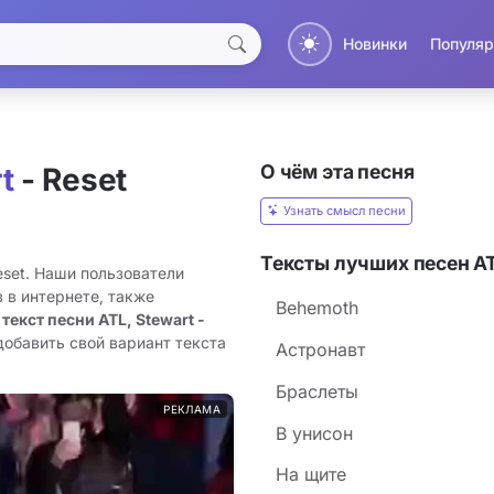
Новинки
Популяр
О чём эта песня
t
- Reset
Узнать смысл песни
Тексты лучших песен AT
eset. Наши пользователи
 в интернете, также
Behemoth
 текст песни ATL, Stewart -
добавить свой вариант текста
Астронавт
Браслеты
РЕКЛАМА
В унисон
На щите