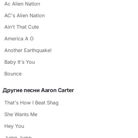
Ac Alien Nation
AC's Alien Nation
Ain't That Cute
America A O
Another Earthquake!
Baby It's You
Bounce
Другие песни Aaron Carter
That's How I Beat Shag
She Wants Me
Hey You
Jump Jump