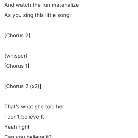
And watch the fun materialize
As you sing this little song:
[Chorus 2]
(whisper)
[Chorus 1]
[Chorus 2 (x2)]
That’s what she told her
I don’t believe It
Yeah right
Can you believe it?