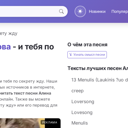
Новинки
Популяр
рету жду
О чём эта песня
ова
- и тебя по
Узнать смысл песни
Тексты лучших песен А
13 Menulis (Laukinis ?uo 
и тебя по секрету жду. Наши
ых источников в интернете,
creep
читать текст песни Алина
онлайн. Также вы можете
Loversong
ету жду» или его перевод для
Lovesong
Menulis
РЕКЛАМА