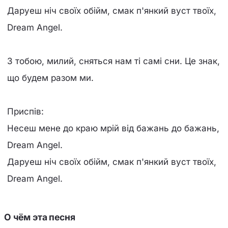
Даруеш ніч своїх обійм, смак п'янкий вуст твоїх,
Dream Angel.
З тобою, милий, сняться нам ті самі сни. Це знак,
що будем разом ми.
Приспів:
Несеш мене до краю мрій від бажань до бажань,
Dream Angel.
Даруеш ніч своїх обійм, смак п'янкий вуст твоїх,
Dream Angel.
О чём эта песня