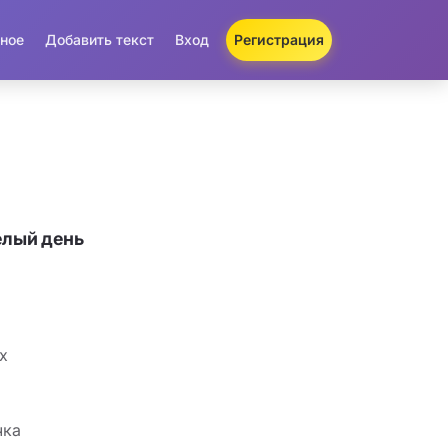
ное
Добавить текст
Вход
Регистрация
елый день
х
чка