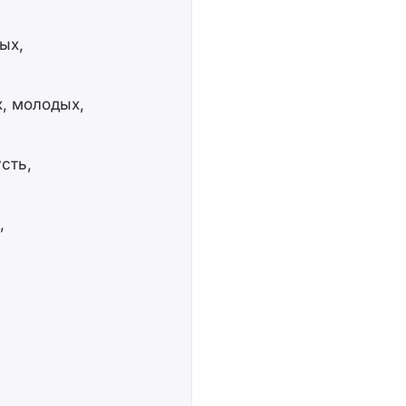
ых,
, молодых,
сть,
,
,