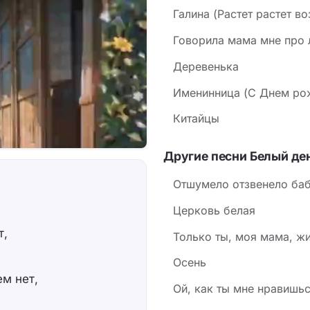
Галина (Растет растет в
Говорила мама мне про
Деревенька
Именинница (С Днем ро
Китайцы
Другие песни Белый де
Отшумело отзвенело баб
Церковь белая
т,
Только ты, моя мама, жи
Осень
м нет,
Ой, как ты мне нравишь