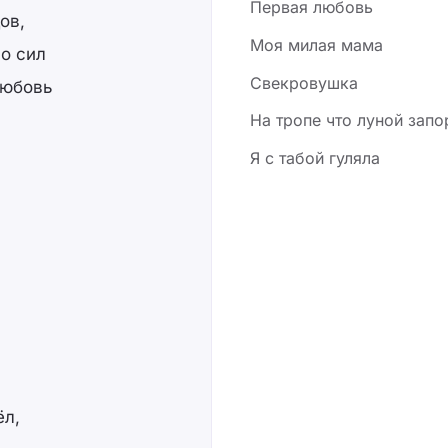
Первая любовь
ов,
Моя милая мама
о сил
Свекровушка
любовь
На тропе что луной зап
Я с табой гуляла
ёл,