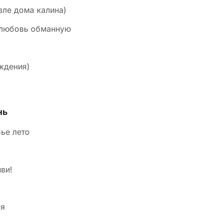
озле дома калина)
 любовь обманную
ждения)
нь
ье лето
ви!
ся