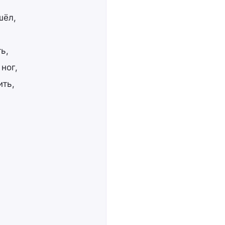
шёл,
ь,
 ног,
ить,