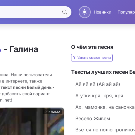
Новинки
Популяр
О чём эта песня
ь
- Галина
Узнать смысл песни
Тексты лучших песен Б
алина. Наши пользователи
 в интернете, также
Ай яй яй (Ай ай ай)
 текст песни Белый день -
 добавить свой вариант
А утки кря, кря, кря
i.net!
Ах, мамочка, на саночка
РЕКЛАМА
Весело Живем
Вьётся по полю тропино