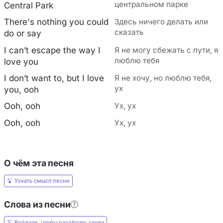
центральном парке
Central Park
There's nothing you could
Здесь ничего делать или
сказать
do or say
I can’t escape the way I
Я не могу сбежать с пути, я
люблю тебя
love you
I don’t want to, but I love
Я не хочу, но люблю тебя,
ух
you, ooh
Ooh, ooh
Ух, ух
Ooh, ooh
Ух, ух
О чём эта песня
Узнать смысл песни
Слова из песни
Войдите, чтобы разобрать слова