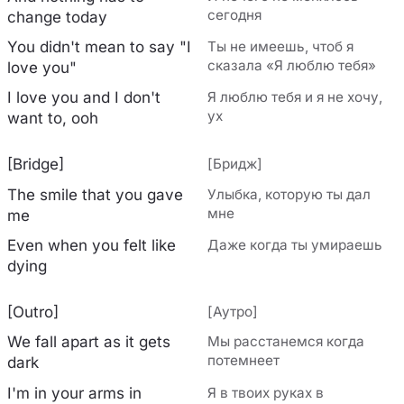
сегодня
change today
You didn't mean to say "I
Ты не имеешь, чтоб я
сказала «Я люблю тебя»
love you"
I love you and I don't
Я люблю тебя и я не хочу,
ух
want to, ooh
[Bridge]
[Бридж]
The smile that you gave
Улыбка, которую ты дал
мне
me
Even when you felt like
Даже когда ты умираешь
dying
[Outro]
[Аутро]
We fall apart as it gets
Мы расстанемся когда
потемнеет
dark
I'm in your arms in
Я в твоих руках в