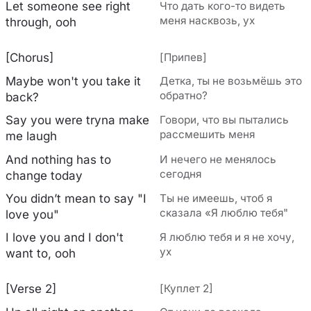
Let someone see right
Что дать кого-то видеть
меня насквозь, ух
through, ooh
[Chorus]
[Припев]
Maybe won't you take it
Детка, ты не возьмёшь это
обратно?
back?
Say you were tryna make
Говори, что вы пытались
рассмешить меня
me laugh
And nothing has to
И нечего не менялось
сегодня
change today
You didn’t mean to say "I
Ты не имеешь, чтоб я
сказала «Я люблю тебя"
love you"
I love you and I don't
Я люблю тебя и я не хочу,
ух
want to, ooh
[Verse 2]
[Куплет 2]