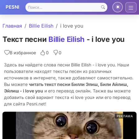
PESNI
Главная
Billie Eilish
i love you
Текст песни
Billie Eilish
- i love you
В избранное
0
0
Здесь вы найдете слова песни Billie Eilish - i love you. Наши
пользователи находят тексты песен из различных
источников в интернете, также добавляют самостоятельно.
Вы можете
читать текст песни Билли Элиш, Били Айлиш,
Эйлиш - i love you
и его перевод онлайн. Также вы можете
добавить свой вариант текста «i love you» или его перевод
для сайта Pesni.net!
РЕКЛАМА