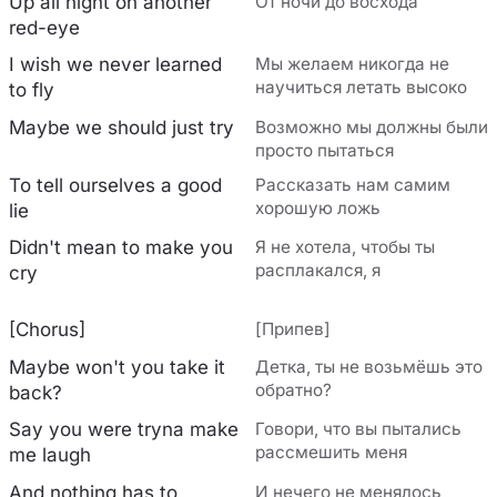
Up all night on another
От ночи до восхода
red-eye
I wish we never learned
Мы желаем никогда не
научиться летать высоко
to fly
Maybe we should just try
Возможно мы должны были
просто пытаться
To tell ourselves a good
Рассказать нам самим
хорошую ложь
lie
Didn't mean to make you
Я не хотела, чтобы ты
расплакался, я
cry
[Chorus]
[Припев]
Maybe won't you take it
Детка, ты не возьмёшь это
обратно?
back?
Say you were tryna make
Говори, что вы пытались
рассмешить меня
me laugh
And nothing has to
И нечего не менялось