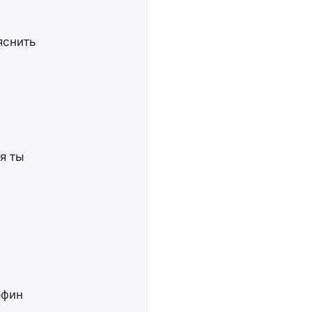
яснить
я ты
рфин