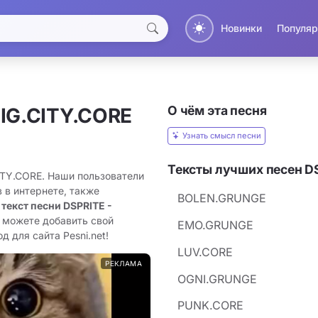
Новинки
Популяр
О чём эта песня
BIG.CITY.CORE
Узнать смысл песни
Тексты лучших песен D
CITY.CORE. Наши пользователи
 в интернете, также
BOLEN.GRUNGE
 текст песни DSPRITE -
ы можете добавить свой
EMO.GRUNGE
д для сайта Pesni.net!
LUV.CORE
РЕКЛАМА
OGNI.GRUNGE
PUNK.CORE