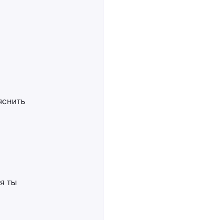
яснить
я ты