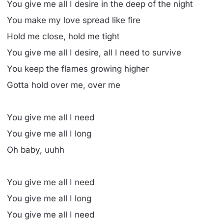
You give me all I desire in the deep of the night
You make my love spread like fire
Hold me close, hold me tight
You give me all I desire, all I need to survive
You keep the flames growing higher
Gotta hold over me, over me
You give me all I need
You give me all I long
Oh baby, uuhh
You give me all I need
You give me all I long
You give me all I need