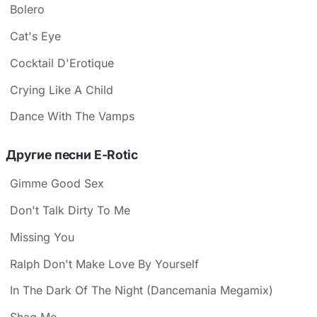
Bolero
Cat's Eye
Cocktail D'Erotique
Crying Like A Child
Dance With The Vamps
Другие песни E-Rotic
Gimme Good Sex
Don't Talk Dirty To Me
Missing You
Ralph Don't Make Love By Yourself
In The Dark Of The Night (Dancemania Megamix)