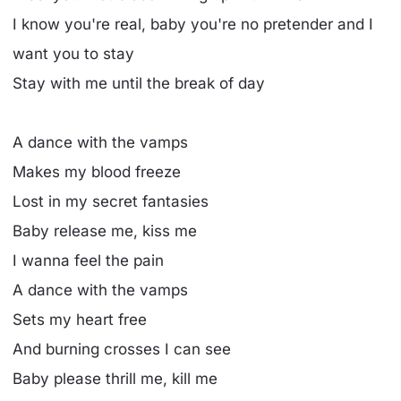
I know you're real, baby you're no pretender and I
want you to stay
Stay with me until the break of day
A dance with the vamps
Makes my blood freeze
Lost in my secret fantasies
Baby release me, kiss me
I wanna feel the pain
A dance with the vamps
Sets my heart free
And burning crosses I can see
Baby please thrill me, kill me