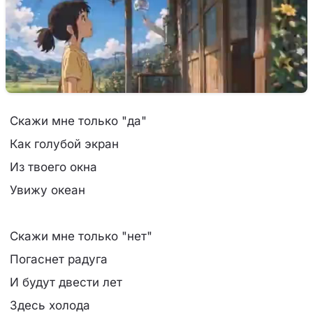
Скажи мне только "да"
Как голубой экран
Из твоего окна
Увижу океан
Скажи мне только "нет"
Погаснет радуга
И будут двести лет
Здесь холода