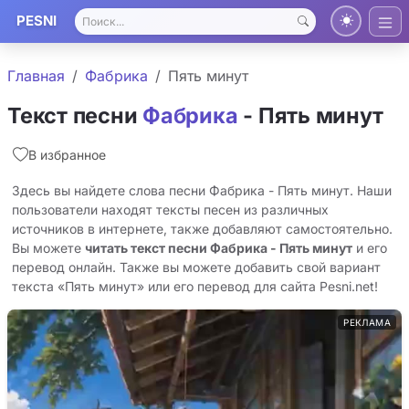
PESNI
Главная
Фабрика
Пять минут
Текст песни
Фабрика
- Пять минут
В избранное
Здесь вы найдете слова песни Фабрика - Пять минут. Наши
пользователи находят тексты песен из различных
источников в интернете, также добавляют самостоятельно.
Вы можете
читать текст песни Фабрика - Пять минут
и его
перевод онлайн. Также вы можете добавить свой вариант
текста «Пять минут» или его перевод для сайта Pesni.net!
РЕКЛАМА