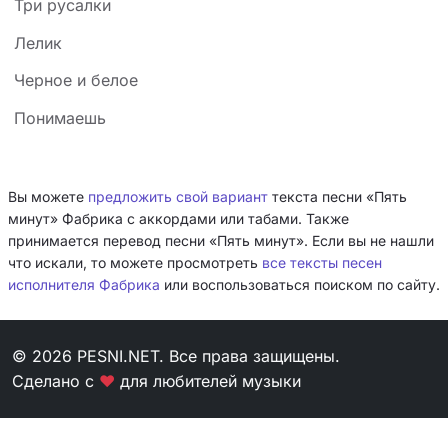
Три русалки
Лелик
Черное и белое
Понимаешь
Вы можете
предложить свой вариант
текста песни «Пять
минут» Фабрика с аккордами или табами. Также
принимается перевод песни «Пять минут». Если вы не нашли
что искали, то можете просмотреть
все тексты песен
исполнителя Фабрика
или воспользоваться поиском по сайту.
© 2026 PESNI.NET. Все права защищены.
Сделано с
❤
для любителей музыки