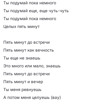
Ты подумай пока немного
Ты подумай еще, еще чуть-чуть
Ты подумай пока немного
Целых пять минут
Пять минут до встречи
Пять минут как вечность
Ты еще не знаешь
Это много или мало, знаешь
Пять минут до встречи
Пять минут и вечер
Ты меня ревнуешь
А потом меня целуешь (вау)