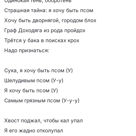
Одинокая тень, оборотень
Страшная тайна: я хочу быть псом
Хочу быть дворнягой, городом блох
Граф Доходяга из рода пройдох
Трётся у бака в поисках крох
Надо признаться:
Сука, я хочу быть псом (У)
Шелудивым псом (У-у)
Я хочу быть псом (У)
Самым грязным псом (У-у-у)
Хвост поджал, чтобы кал упал
Я его жадно отколупал