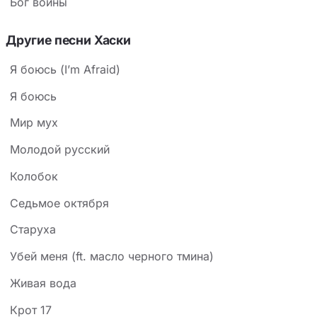
Бог войны
Другие песни Хаски
Я боюсь (I’m Afraid)
Я боюсь
Мир мух
Молодой русский
Колобок
Седьмое октября
Старуха
Убей меня (ft. масло черного тмина)
Живая вода
Крот 17