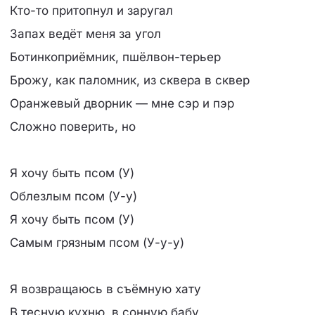
Кто-то притопнул и заругал
Запах ведёт меня за угол
Ботинкоприёмник, пшёлвон-терьер
Брожу, как паломник, из сквера в сквер
Оранжевый дворник — мне сэр и пэр
Сложно поверить, но
Я хочу быть псом (У)
Облезлым псом (У-у)
Я хочу быть псом (У)
Самым грязным псом (У-у-у)
Я возвращаюсь в съёмную хату
В тесную кухню, в сонную бабу