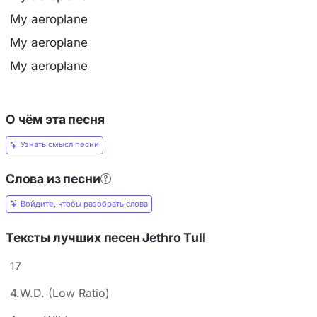
My aeroplane
My aeroplane
My aeroplane
О чём эта песня
Узнать смысл песни
Слова из песни
Войдите, чтобы разобрать слова
Тексты лучших песен Jethro Tull
17
4.W.D. (Low Ratio)