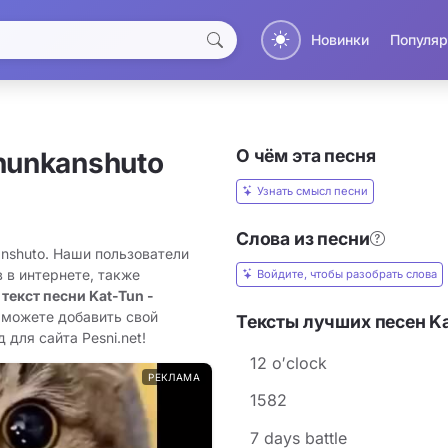
Новинки
Популяр
О чём эта песня
hunkanshuto
Узнать смысл песни
Слова из песни
anshuto. Наши пользователи
 в интернете, также
Войдите, чтобы разобрать слова
 текст песни Kat-Tun -
 можете добавить свой
Тексты лучших песен K
 для сайта Pesni.net!
12 o′clock
РЕКЛАМА
1582
7 days battle