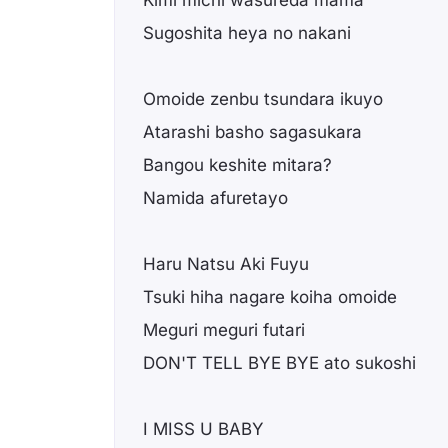
Kimi michi wasureda mama
Sugoshita heya no nakani
Omoide zenbu tsundara ikuyo
Atarashi basho sagasukara
Bangou keshite mitara?
Namida afuretayo
Haru Natsu Aki Fuyu
Tsuki hiha nagare koiha omoide
Meguri meguri futari
DON'T TELL BYE BYE ato sukoshi
I MISS U BABY