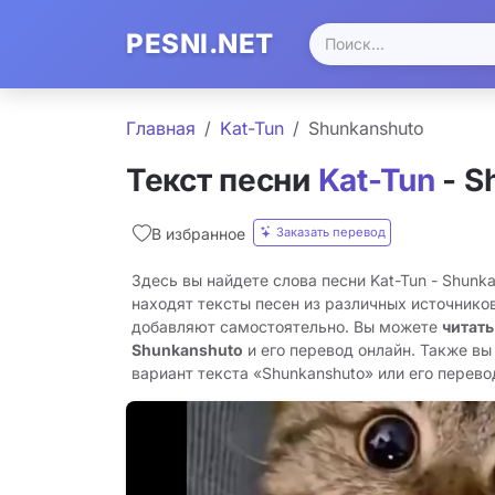
PESNI.NET
Главная
Kat-Tun
Shunkanshuto
Текст песни
Kat-Tun
- S
Заказать перевод
В избранное
Здесь вы найдете слова песни Kat-Tun - Shunk
находят тексты песен из различных источников
добавляют самостоятельно. Вы можете
читать
Shunkanshuto
и его перевод онлайн. Также вы
вариант текста «Shunkanshuto» или его перевод