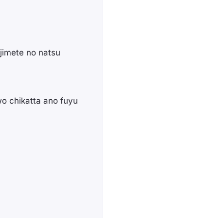
jimete no natsu
o chikatta ano fuyu