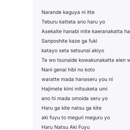
Narande kaguya ni itte
Teburu katteta ano haru yo
Asekaite hanabi mite kaeranakatta ha
Sanposhite kaze ga fuki
katayo seta setsunai akiyo
Te wo tsunaide kowakunakatta eien w
Nani genai hibi no koto
waratte mada hanaseru you ni
Hajimete kimi mitsuketa umi
ano hi mada omoida seru yo
Haru ga kite natsu ga kite
aki fuyu to meguri meguru yo
Haru Natsu Aki Fuyu