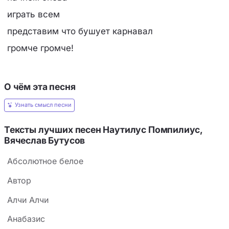
играть всем
представим что бушует карнавал
громче громче!
О чём эта песня
Узнать смысл песни
Тексты лучших песен Наутилус Помпилиус,
Вячеслав Бутусов
Абсолютное белое
Автор
Алчи Алчи
Анабазис