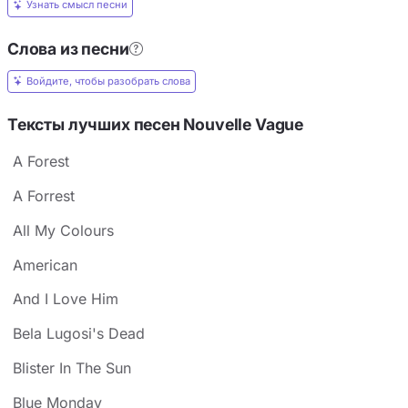
Узнать смысл песни
Слова из песни
Войдите, чтобы разобрать слова
Тексты лучших песен Nouvelle Vague
A Forest
A Forrest
All My Colours
American
And I Love Him
Bela Lugosi's Dead
Blister In The Sun
Blue Monday