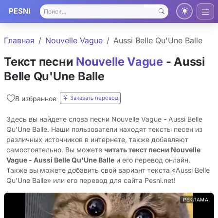
PESNI
Главная
Nouvelle Vague
Aussi Belle Qu'Une Balle
Текст песни
Nouvelle Vague
- Aussi
Belle Qu'Une Balle
Заказать перевод
В избранное
Здесь вы найдете слова песни Nouvelle Vague - Aussi Belle
Qu'Une Balle. Наши пользователи находят тексты песен из
различных источников в интернете, также добавляют
самостоятельно. Вы можете
читать текст песни Nouvelle
Vague - Aussi Belle Qu'Une Balle
и его перевод онлайн.
Также вы можете добавить свой вариант текста «Aussi Belle
Qu'Une Balle» или его перевод для сайта Pesni.net!
РЕКЛАМА