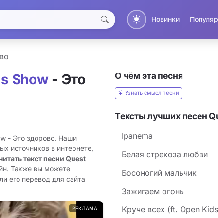
Новинки
Популяр
во
О чём эта песня
ls Show
- Это
Узнать смысл песни
Тексты лучших песен Qu
Ipanema
ow - Это здорово. Наши
ых источников в интернете,
Белая стрекоза любви
читать текст песни Quest
йн. Также вы можете
Босоногий мальчик
ли его перевод для сайта
Зажигаем огонь
Круче всех (ft. Open Kid
РЕКЛАМА