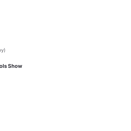
оу)
tols Show