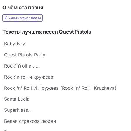
О чём эта песня
Узнать смысл песни
Тексты лучших песен Quest Pistols
Baby Boy
Quest Pistols Party
Rock′n′roll и......
Rock'n'roll и кружева
Rock 'n' Roll И Кружева (Rock 'n' Roll I Kruzheva)
Santa Lucia
Superklass..
Белая стрекоза любви