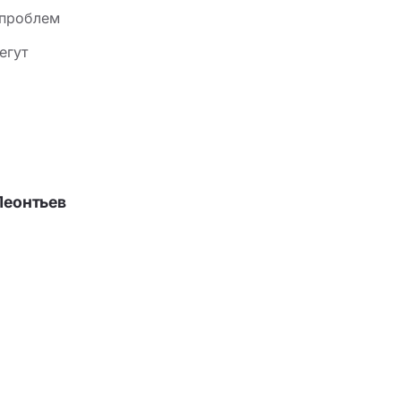
 проблем
егут
Леонтьев