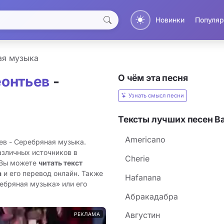
Новинки
Популяр
ая музыка
О чём эта песня
еонтьев
-
Узнать смысл песни
Тексты лучших песен В
Americano
ев - Серебряная музыка.
азличных источников в
Cherie
 Вы можете
читать текст
а
и его перевод онлайн. Также
Hafanana
ебряная музыка» или его
Абракадабра
Августин
РЕКЛАМА