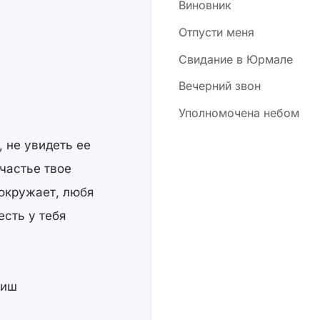
Виновник
Отпусти меня
Свидание в Юрмале
Вeчepний звoн
Уполномочена небом
, не увидеть ее
частье твое
 окружает, любя
есть у тебя
виш