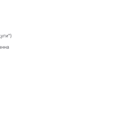
уги")
анна