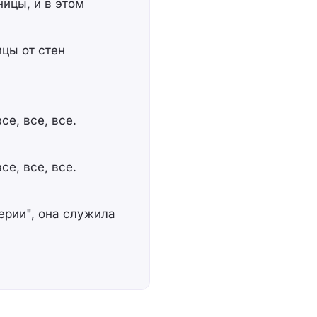
ницы, и в этом
ицы от стен
се, все, все.
се, все, все.
ерии", она служила