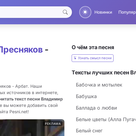
Новинки
Популяр
О чём эта песня
Пресняков
-
Узнать смысл песни
Тексты лучших песен В
Бабочка и мотылек
няков - Арбат. Наши
ых источников в интернете,
Бабушка
читать текст песни Владимир
же вы можете добавить свой
Баллада о любви
йта Pesni.net!
Белые цветы (Алла Пугач
РЕКЛАМА
Белый снег