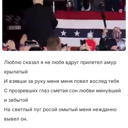
Люблю сказал я не любя вдруг прилетел амур
крылатый
И взявши за руку меня меня повел вослед тебя
С прозревших глаз сметая сон любви минувшей
и забытой
На светлый луг росой омытый меня нежданно
вывел он.