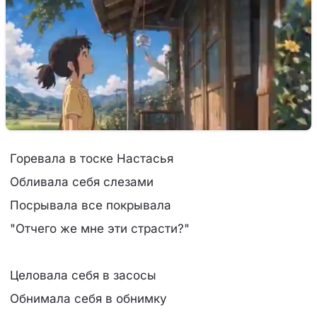
Гоpевала в тоске Hастасья
Обливала себя слезами
Посpывала все покpывала
"Отчего же мне эти стpасти?"
Целовала себя в засосы
Обнимала себя в обнимку