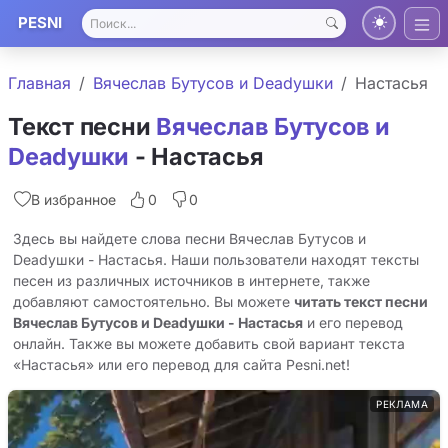
PESNI
Главная
Вячеслав Бутусов и Deadушки
Настасья
Текст песни
Вячеслав Бутусов и
Deadушки
- Настасья
В избранное
0
0
Здесь вы найдете слова песни Вячеслав Бутусов и
Deadушки - Настасья. Наши пользователи находят тексты
песен из различных источников в интернете, также
добавляют самостоятельно. Вы можете
читать текст песни
Вячеслав Бутусов и Deadушки - Настасья
и его перевод
онлайн. Также вы можете добавить свой вариант текста
«Настасья» или его перевод для сайта Pesni.net!
РЕКЛАМА