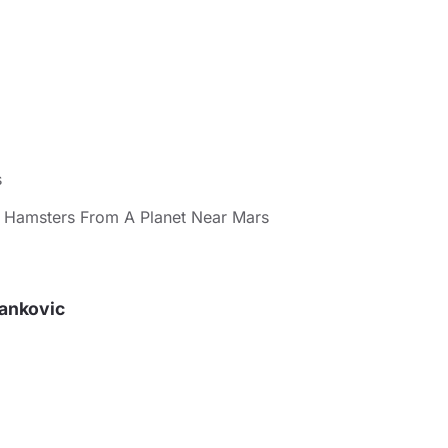
s
e Hamsters From A Planet Near Mars
Yankovic