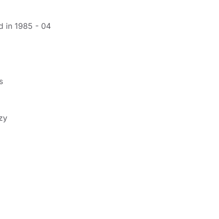
 in 1985 - 04
s
zy