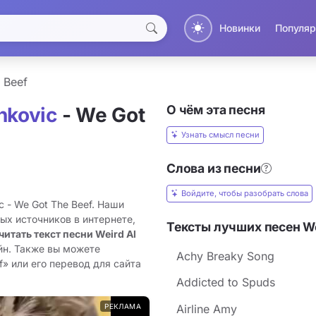
Новинки
Популяр
 Beef
О чём эта песня
nkovic
- We Got
Узнать смысл песни
Слова из песни
Войдите, чтобы разобрать слова
c - We Got The Beef. Наши
ых источников в интернете,
Тексты лучших песен We
читать текст песни Weird Al
йн. Также вы можете
Achy Breaky Song
f» или его перевод для сайта
Addicted to Spuds
РЕКЛАМА
Airline Amy