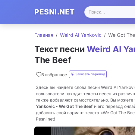
PESNI.NET
Главная
Weird Al Yankovic
We Got The
Текст песни
Weird Al Ya
The Beef
Заказать перевод
В избранное
Здесь вы найдете слова песни Weird Al Yankovi
пользователи находят тексты песен из различн
также добавляют самостоятельно. Вы можете
Yankovic - We Got The Beef
и его перевод онла
добавить свой вариант текста «We Got The Bee
Pesni.net!