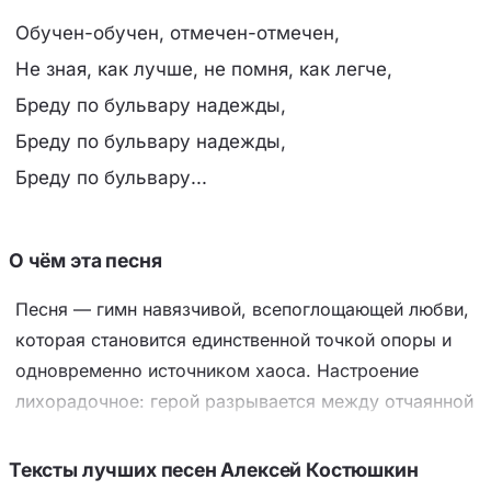
Обучен-обучен, отмечен-отмечен,
Не зная, как лучше, не помня, как легче,
Бреду по бульвару надежды,
Бреду по бульвару надежды,
Бреду по бульвару...
О чём эта песня
Песня — гимн навязчивой, всепоглощающей любви,
которая становится единственной точкой опоры и
одновременно источником хаоса. Настроение
лихорадочное: герой разрывается между отчаянной
«безумной нежностью» и бытовой пустотой («пустая
квартира», «успеть похмелиться»), где даже
Тексты лучших песен Алексей Костюшкин