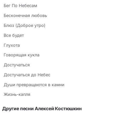
телевизор и телефон кажутся враждебным
Бег По Небесам
сценарием. Ключевой приём — повторяющийся
рефрен «только ты», который работает как мантра,
Бесконечная любовь
сводя всё мироздание к одному человеку. Через
Блюз (Доброе утро)
контраст «летних» иллюзий и «зимней»
Все будет
прагматичности автор высмеивает цинизм взрослой
жизни («вечная фраза — так будет лучше»), но в
Глухота
финале оставляет надежду на весеннее обновление,
Говорящая кукла
способное прорвать серую скуку.
Достучаться
Достучаться до Небес
Души превращаются в камни
Жизнь-капля
Другие песни Алексей Костюшкин