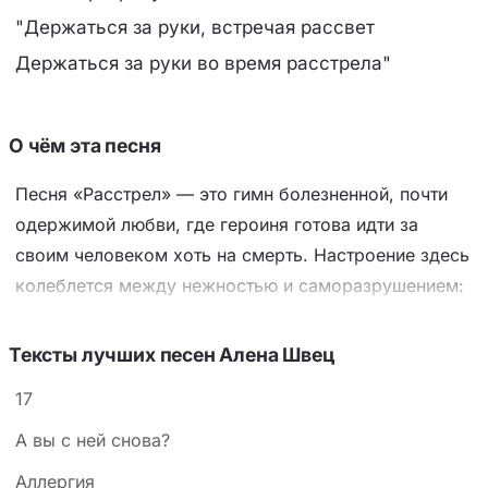
"Держаться за руки, встречая рассвет
Держаться за руки во время расстрела"
О чём эта песня
Песня «Расстрел» — это гимн болезненной, почти
одержимой любви, где героиня готова идти за
своим человеком хоть на смерть. Настроение здесь
колеблется между нежностью и саморазрушением:
«красивей всяких фотографий» соседствует с
«насилуй мою душу». Ключевой образ — расстрел
Тексты лучших песен Алена Швец
как метафора роковой страсти, где «держаться за
17
руки во время расстрела» звучит как высшее
проявление преданности. Простые, почти детские
А вы с ней снова?
слова, выведенные маркером на теле,
Аллергия