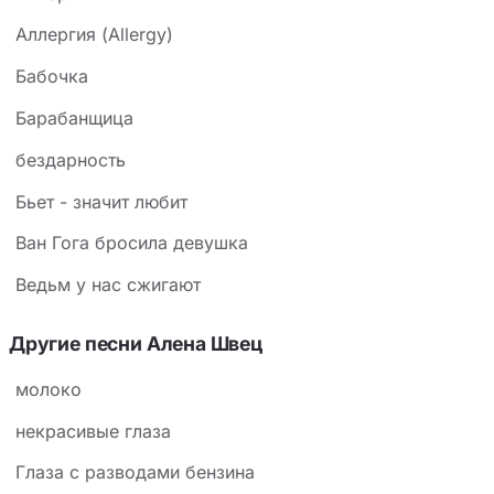
контрастируют с финальным «от пули умирают
Аллергия (Allergy)
быстро» — здесь гибель перестаёт пугать, потому
что она происходит вместе.
Бабочка
Барабанщица
бездарность
Бьет - значит любит
Ван Гога бросила девушка
Ведьм у нас сжигают
Другие песни Алена Швец
молоко
некрасивые глаза
Глаза с разводами бензина