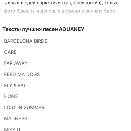
живых людей наркотики (газ, оксиконтин), голые
фото бывших и деловые встречи в винном баре.
Главный конфликт — внешний блеск (Maybach,
респекты, фарм денег) разбивается о внутреннюю
Тексты лучших песен AQUAKEY
тоску и страх быть собой («иногда мне страшно
BARCELONA BIRDS
быть мной»). Ключевой приём — контрастное
нанизывание роскоши и саморазрушения, а
CARE
финальная строчка «Rest in peace Даня Колесников»
FAR AWAY
переводит личную драму в контекст потери друга и
FEED MA DOGS
альбома «Духлесс3». Настроение — надрывная,
циничная тоска, где наркотики и статус лишь
FLY & FALL
маскируют полное одиночество и отчаяние.
HOME
LOST IN SUMMER
MADNESS
MISS U