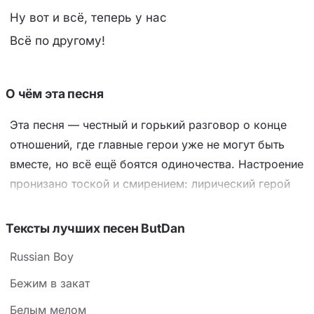
Ну вот и всё, теперь у нас
Всё по другому!
О чём эта песня
Эта песня — честный и горький разговор о конце
отношений, где главные герои уже не могут быть
вместе, но всё ещё боятся одиночества. Настроение
пронизано тоской и смирением: лирический герой
понимает, что любовь «прячется» и решает уйти
первым, чтобы не видеть страданий другого.
Тексты лучших песен ButDan
Ключевой образ — «сумрачный вечер» и
Russian Boy
«сумерки», которые символизируют не только
время суток, но и эмоциональный закат, а
Бежим в закат
повторяющееся «Ну вот и всё» звучит как горький,
Белым мелом