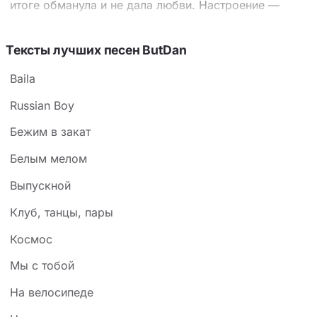
итоге обманула и не дала любви. Настроение —
щемящая обида, смешанная с ностальгией по тем
дням, когда они вдвоём ходили к речке на закате.
Тексты лучших песен ButDan
Ключевой приём — драматический контраст между
Baila
светлыми образами прошлого («закат целует
берега») и циничным настоящим, где героиня
Russian Boy
«потеряла совесть» и стала «совсем другой».
Бежим в закат
Многократный рефрен «Обманула, провела»
Белым мелом
работает как эмоциональный якорь, который со
сменой строф усиливается от простой обиды до
Выпускной
обвинения в предательстве.
Клуб, танцы, пары
Космос
Мы с тобой
На велосипеде